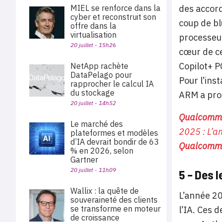
MIEL se renforce dans la
des accord
cyber et reconstruit son
coup de b
offre dans la
virtualisation
processeur
20 juillet - 15h26
cœur de ce
Copilot+ P
NetApp rachète
DataPelago pour
Pour l’ins
rapprocher le calcul IA
du stockage
ARM a pro
20 juillet - 14h52
Qualcomm m
Le marché des
2025 : L’a
plateformes et modèles
d’IA devrait bondir de 63
Qualcomm 
% en 2026, selon
Gartner
20 juillet - 11h09
5 – Des 
Wallix : la quête de
L’année 20
souveraineté des clients
se transforme en moteur
l’IA. Ces 
de croissance