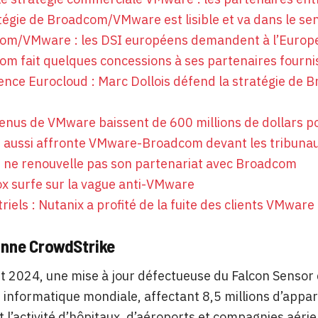
tégie de Broadcom/VMware est lisible et va dans le s
om/VMware : les DSI européens demandent à l’Europe 
om fait quelques concessions à ses partenaires fourn
nce Eurocloud : Marc Dollois défend la stratégie de 
enus de VMware baissent de 600 millions de dollars p
 aussi affronte VMware-Broadcom devant les tribuna
 ne renouvelle pas son partenariat avec Broadcom
x surfe sur la vague anti-VMware
riels : Nutanix a profité de la fuite des clients VMware
anne CrowdStrike
let 2024, une mise à jour défectueuse du Falcon Senso
informatique mondiale, affectant 8,5 millions d’appa
 l’activité d’hôpitaux, d’aéroports et compagnies aér