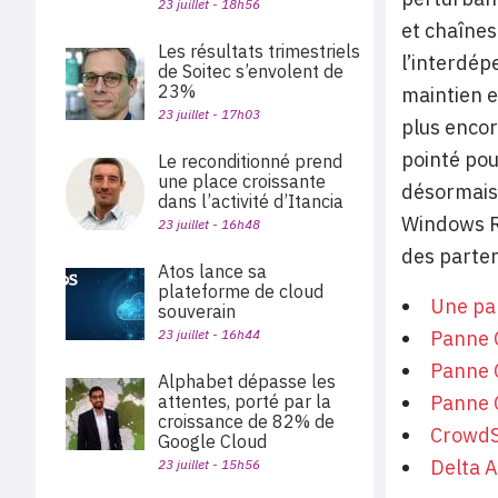
23 juillet - 18h56
et chaînes
Les résultats trimestriels
l’interdép
de Soitec s’envolent de
23%
maintien e
23 juillet - 17h03
plus encor
pointé pou
Le reconditionné prend
une place croissante
désormais 
dans l’activité d’Itancia
Windows Re
23 juillet - 16h48
des parten
Atos lance sa
plateforme de cloud
Une pan
souverain
23 juillet - 16h44
Panne C
Panne C
Alphabet dépasse les
attentes, porté par la
Panne C
croissance de 82% de
CrowdSt
Google Cloud
Delta A
23 juillet - 15h56