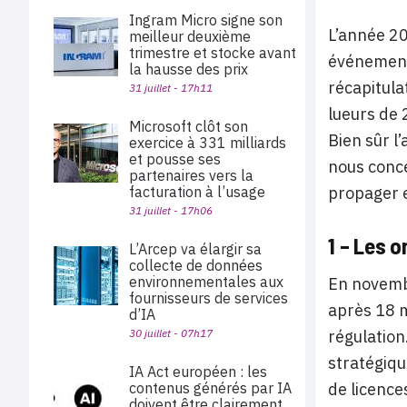
Ingram Micro signe son
L’année 20
meilleur deuxième
trimestre et stocke avant
événements
la hausse des prix
récapitula
31 juillet - 17h11
lueurs de 
Microsoft clôt son
Bien sûr l
exercice à 331 milliards
et pousse ses
nous conce
partenaires vers la
facturation à l’usage
propager 
31 juillet - 17h06
1 – Les 
L’Arcep va élargir sa
collecte de données
environnementales aux
En novembr
fournisseurs de services
après 18 m
d’IA
30 juillet - 07h17
régulation
stratégique
IA Act européen : les
contenus générés par IA
de licence
doivent être clairement