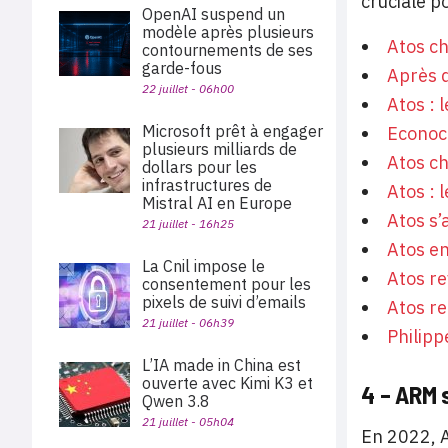
cruciale p
OpenAI suspend un
modèle après plusieurs
Atos ch
contournements de ses
garde-fous
Après d
22 juillet - 06h00
Atos : 
Microsoft prêt à engager
Econoco
plusieurs milliards de
Atos ch
dollars pour les
infrastructures de
Atos : 
Mistral AI en Europe
Atos s’
21 juillet - 16h25
Atos e
La Cnil impose le
Atos re
consentement pour les
pixels de suivi d’emails
Atos re
21 juillet - 06h39
Philipp
L’IA made in China est
ouverte avec Kimi K3 et
4 – ARM 
Qwen 3.8
21 juillet - 05h04
En 2022, A