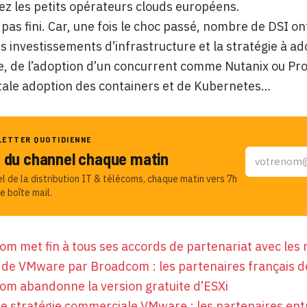
z les petits opérateurs clouds européens.
t pas fini. Car, une fois le choc passé, nombre de DSI o
rs investissements d’infrastructure et la stratégie à a
 de l’adoption d’un concurrent comme Nutanix ou Pro
tale adoption des containers et de Kubernetes…
LETTER QUOTIDIENNE
u du channel chaque matin
el de la distribution IT & télécoms, chaque matin vers 7h
e boîte mail.
m met fin à tous ses accords de partenariat avec le
de VMware par Broadcom : les partenaires français de
om abandonne la version gratuite d’ESXi
e stratégie commerciale VMware : les partenaires entr