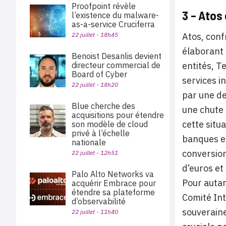
Proofpoint révèle
3 – Atos
l’existence du malware-
as-a-service Cruciferra
22 juillet - 18h45
Atos, conf
élaborant 
Benoist Desanlis devient
directeur commercial de
entités, T
Board of Cyber
services 
22 juillet - 18h20
par une de
Blue cherche des
une chute 
acquisitions pour étendre
cette situ
son modèle de cloud
privé à l’échelle
banques et
nationale
conversion
22 juillet - 12h51
d’euros et
Palo Alto Networks va
Pour autan
acquérir Embrace pour
étendre sa plateforme
Comité Int
d’observabilité
souveraine
22 juillet - 11h40