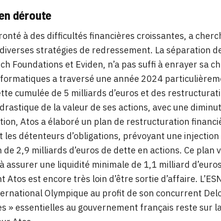
 en déroute
ronté à des difficultés financières croissantes, a cher
diverses stratégies de redressement. La séparation de
ech Foundations et Eviden, n’a pas suffi à enrayer sa c
informatiques a traversé une année 2024 particulière
tte cumulée de 5 milliards d’euros et des restructuratio
drastique de la valeur de ses actions, avec une diminu
ation, Atos a élaboré un plan de restructuration financiè
 les détenteurs d’obligations, prévoyant une injection d
 de 2,9 milliards d’euros de dette en actions. Ce plan vi
 à assurer une liquidité minimale de 1,1 milliard d’eu
t Atos est encore très loin d’être sortie d’affaire. L’E
ernational Olympique au profit de son concurrent Deloit
s » essentielles au gouvernement français reste sur l