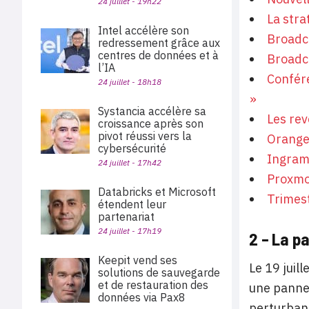
24 juillet - 19h22
La stra
Intel accélère son
Broadc
redressement grâce aux
centres de données et à
Broadc
l’IA
Confére
24 juillet - 18h18
»
Systancia accélère sa
Les rev
croissance après son
pivot réussi vers la
Orange
cybersécurité
Ingram
24 juillet - 17h42
Proxmo
Databricks et Microsoft
Trimest
étendent leur
partenariat
24 juillet - 17h19
2 – La p
Keepit vend ses
Le 19 juil
solutions de sauvegarde
et de restauration des
une panne 
données via Pax8
perturbant