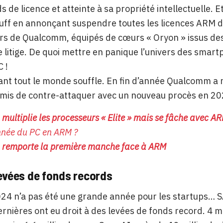
s de licence et atteinte à sa propriété intellectuelle.
luff en annonçant suspendre toutes les licences ARM
s de Qualcomm, équipés de cœurs « Oryon » issus des
 litige. De quoi mettre en panique l’univers des smartp
C !
tant tout le monde souffle. En fin d’année Qualcomm a
mis de contre-attaquer avec un nouveau procès en 20
ultiplie les processeurs « Elite » mais se fâche avec A
nnée du PC en ARM ?
remporte la première manche face à ARM
levées de fonds records
24 n’a pas été une grande année pour les startups… S
dernières ont eu droit à des levées de fonds record. 4 m