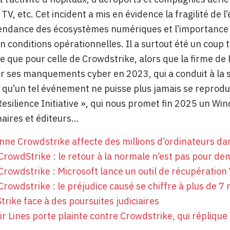
 TV, etc. Cet incident a mis en évidence la fragilité de
endance des écosystèmes numériques et l’importance c
n conditions opérationnelles. Il a surtout été un coup 
e que pour celle de Crowdstrike, alors que la firme d
r ses manquements cyber en 2023, qui a conduit à la salu
qu’un tel événement ne puisse plus jamais se reproduir
silience Initiative », qui nous promet fin 2025 un Wi
aires et éditeurs…
ne Crowdstrike affecte des millions d’ordinateurs d
rowdStrike : le retour à la normale n’est pas pour d
rowdstrike : Microsoft lance un outil de récupératio
rowdstrike : le préjudice causé se chiffre à plus de 7 m
rike face à des poursuites judiciaires
ir Lines porte plainte contre Crowdstrike, qui réplique