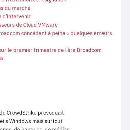
ens du marché
d’intervenir
isseurs de Cloud VMware
Broadcom concédant à peine « quelques erreurs
our le premier trimestre de l’ère Broadcom
ux
r de CrowdStrike provoquait
reils Windows mais surtout
iennes, de banques, de médias