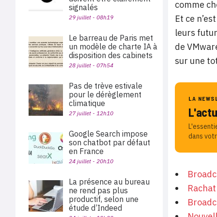
comme che
signalés
Et ce n’es
29 juillet - 08h19
leurs futu
Le barreau de Paris met
de VMware,
un modèle de charte IA à
disposition des cabinets
sur une to
28 juillet - 07h54
Pas de trève estivale
pour le dérèglement
LA NEWS
climatique
L'act
27 juillet - 12h10
L'essenti
Google Search impose
dans votr
son chatbot par défaut
en France
24 juillet - 20h10
Broadco
La présence au bureau
Rachat 
ne rend pas plus
productif, selon une
Broadc
étude d’Indeed
Nouvell