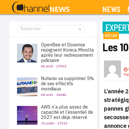
NEWS
EXPERT
RÉCAP
Les 10
OpenBee et Doxense
rejoignent Konica Minolta
après leur redressement
judiciaire
06 août - 17h03
Pa
Nutanix va supprimer 5%
de ses effectifs
mondiaux
L’année 2
04 août - 16h46
stratégiq
AWS n’a plus assez de
pannes gl
capacité et l’essentiel de
secousses
2027 est déjà réservé
31 juillet - 17h15
annonce d