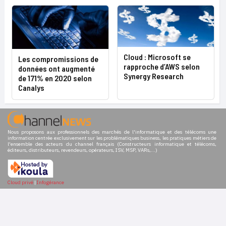
Cloud : Microsoft se
Les compromissions de
rapproche d’AWS selon
données ont augmenté
Synergy Research
de 171% en 2020 selon
Canalys
Nous proposons aux professionnels des marchés de l'informatique et des télécoms une
information centrée exclusivement sur les problématiques business, les pratiques métiers de
l'ensemble des acteurs du channel français (Constructeurs informatique et télécoms,
éditeurs, distributeurs, revendeurs, opérateurs, ISV, MSP, VARs,...)
Cloud privé
|
Infogérance