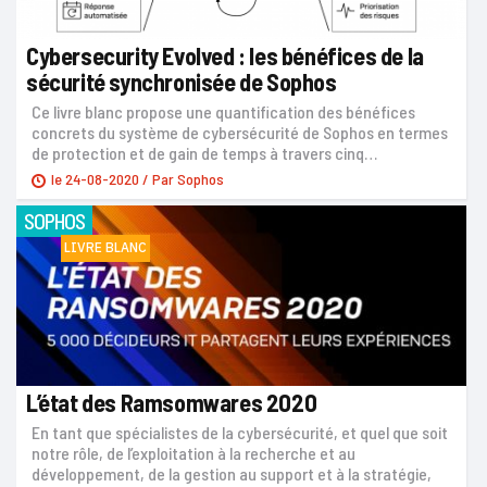
Cybersecurity Evolved : les bénéfices de la
sécurité synchronisée de Sophos
Ce livre blanc propose une quantification des bénéfices
concrets du système de cybersécurité de Sophos en termes
de protection et de gain de temps à travers cinq…
le
24-08-2020
/ Par
Sophos
SOPHOS
LIVRE BLANC
L’état des Ramsomwares 2020
En tant que spécialistes de la cybersécurité, et quel que soit
notre rôle, de l’exploitation à la recherche et au
développement, de la gestion au support et à la stratégie,