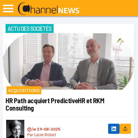
ACTU DES SOCIÉTÉS
ACQUISITIONS
HR Path acquiert PredictiveHR et RKM
Consulting
le
19-08-2025
Par
Lucie Robet