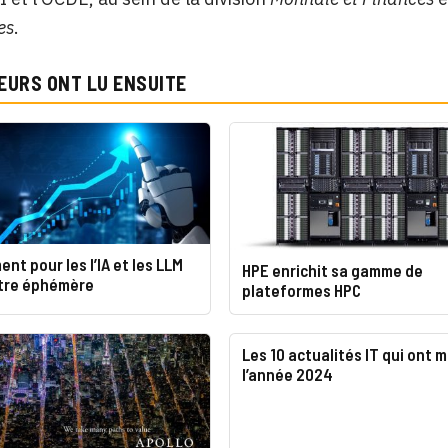
es
.
EURS ONT LU ENSUITE
nt pour les l’IA et les LLM
HPE enrichit sa gamme de
être éphémère
plateformes HPC
Les 10 actualités IT qui ont 
l’année 2024