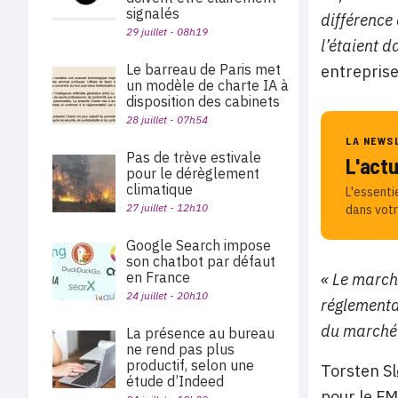
signalés
différence
29 juillet - 08h19
l’étaient d
Le barreau de Paris met
entreprise
un modèle de charte IA à
disposition des cabinets
28 juillet - 07h54
LA NEWS
Pas de trève estivale
L'act
pour le dérèglement
climatique
L'essenti
27 juillet - 12h10
dans votr
Google Search impose
son chatbot par défaut
en France
« Le march
24 juillet - 20h10
réglementa
du marché p
La présence au bureau
ne rend pas plus
productif, selon une
Torsten S
étude d’Indeed
pour le FM