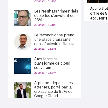
23 juillet - 18h56
Apollo Gl
Les résultats trimestriels
offre de 5
de Soitec s’envolent de
acquérir 
23%
23 juillet - 17h03
Le reconditionné prend
une place croissante
dans l’activité d’Itancia
23 juillet - 16h48
Atos lance sa
plateforme de cloud
souverain
23 juillet - 16h44
Alphabet dépasse les
attentes, porté par la
croissance de 82% de
Google Cloud
23 juillet - 15h56
PLAN DU SITE