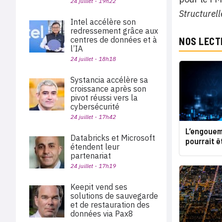
24 juillet - 19h22
Structurell
Intel accélère son
redressement grâce aux
centres de données et à
NOS LECT
l’IA
24 juillet - 18h18
Systancia accélère sa
croissance après son
pivot réussi vers la
cybersécurité
24 juillet - 17h42
L’engoueme
Databricks et Microsoft
pourrait 
étendent leur
partenariat
24 juillet - 17h19
Keepit vend ses
solutions de sauvegarde
et de restauration des
données via Pax8