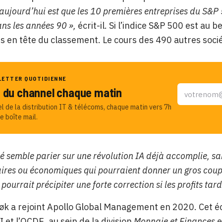
 aujourd’hui est que les 10 premières entreprises du S&P
ans les années 90 »,
écrit-il. Si l’indice S&P 500 est au 
s en tête du classement. Le cours des 490 autres soci
LETTER QUOTIDIENNE
u du channel chaque matin
el de la distribution IT & télécoms, chaque matin vers 7h
e boîte mail.
é semble parier sur une révolution IA déjà accomplie, sa
ires ou économiques qui pourraient donner un gros coup 
ourrait précipiter une forte correction si les profits tard
løk a rejoint Apollo Global Management en 2020. Cet
I et l’OCDE, au sein de la division
Monnaie et Finances
e