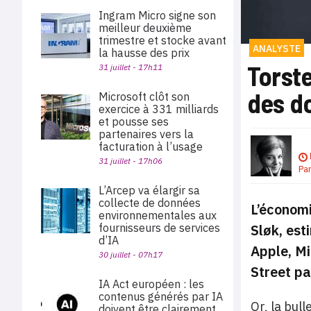
Ingram Micro signe son
meilleur deuxième
trimestre et stocke avant
ANALYSTE
la hausse des prix
Torste
31 juillet - 17h11
des d
Microsoft clôt son
exercice à 331 milliards
et pousse ses
partenaires vers la
facturation à l’usage
31 juillet - 17h06
Pa
L’Arcep va élargir sa
collecte de données
L’économ
environnementales aux
Sløk, est
fournisseurs de services
d’IA
Apple, Mi
30 juillet - 07h17
Street pa
IA Act européen : les
contenus générés par IA
Or, la bull
doivent être clairement