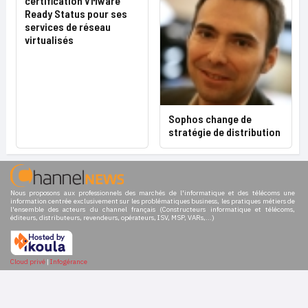
certification VMware
Ready Status pour ses
services de réseau
virtualisés
Sophos change de
stratégie de distribution
Nous proposons aux professionnels des marchés de l'informatique et des télécoms une
information centrée exclusivement sur les problématiques business, les pratiques métiers de
l'ensemble des acteurs du channel français (Constructeurs informatique et télécoms,
éditeurs, distributeurs, revendeurs, opérateurs, ISV, MSP, VARs,...)
Cloud privé
|
Infogérance