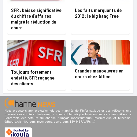
SFR : baisse significative
Les faits marquants de
du chiffre d’affaires
2012 : le big bang Free
malgré la réduction du
churn
Grandes manoeuvres en
Toujours fortement
cours chez Altice
endetté, SFR regagne
des clients
Nous proposons aux professionnels des marchés de l'informatique et des télécoms une
information centrée exclusivement sur les problématiques business, les pratiques métiers de
l'ensemble des acteurs du channel français (Constructeurs informatique et télécoms,
éditeurs, distributeurs, revendeurs, opérateurs, ISV, MSP, VARs,...)