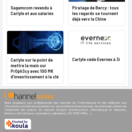
Sagemcom revendu à
Piratage de Bercy : tous
Carlyle et aux salariés
les regards se tournent
déjà vers la Chine
Carlyle cède Evernex à 3i
Carlyle sur le point de
mettre la main sur
Pr0ph3cy avec 100 M€
d’investissement à la clé
Nous proposons aux professionnels des marchés de l'informatique et des télécoms une
information centrée exclusivement sur les problématiques business, les pratiques métiers de
l'ensemble des acteurs du channel français (Constructeurs informatique et télécoms,
éditeurs, distributeurs, revendeurs, opérateurs, ISV, MSP, VARs,...)