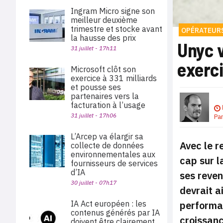
Ingram Micro signe son
meilleur deuxième
trimestre et stocke avant
OPÉRATEURS
la hausse des prix
Unyc v
31 juillet - 17h11
exerc
Microsoft clôt son
exercice à 331 milliards
et pousse ses
partenaires vers la
facturation à l’usage
31 juillet - 17h06
Pa
L’Arcep va élargir sa
Avec le r
collecte de données
environnementales aux
cap sur l
fournisseurs de services
d’IA
ses reven
30 juillet - 07h17
devrait a
performan
IA Act européen : les
contenus générés par IA
croissanc
doivent être clairement