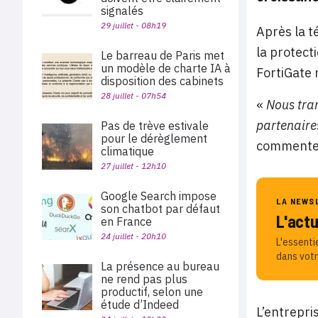
signalés
29 juillet - 08h19
Après la t
la protect
Le barreau de Paris met
un modèle de charte IA à
FortiGate 
disposition des cabinets
28 juillet - 07h54
«
Nous tran
partenaires
Pas de trève estivale
pour le dérèglement
commente 
climatique
27 juillet - 12h10
Google Search impose
LA NEWS
son chatbot par défaut
L'act
en France
24 juillet - 20h10
L'essenti
dans votr
La présence au bureau
ne rend pas plus
productif, selon une
étude d’Indeed
L’entrepri