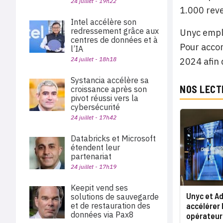
24 juillet - 19h22
1.000 rev
Intel accélère son
redressement grâce aux
Unyc emplo
centres de données et à
Pour accom
l’IA
24 juillet - 18h18
2024 afin 
Systancia accélère sa
NOS LECT
croissance après son
pivot réussi vers la
cybersécurité
24 juillet - 17h42
Databricks et Microsoft
étendent leur
partenariat
24 juillet - 17h19
Keepit vend ses
Unyc et Ad
solutions de sauvegarde
accélérer
et de restauration des
données via Pax8
opérateur 