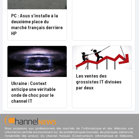
PC : Asus s’installe à la
deuxième place du
marché français derrière
HP
Les ventes des
grossistes IT divisées
Ukraine : Context
par deux
anticipe une véritable
onde de choc pour le
channel IT
Nous proposons aux professionnels des marchés de l'informatique et des télécoms une
information centrée exclusivement sur les problématiques business, les pratiques métiers de
l'ensemble des acteurs du channel français (Constructeurs informatique et télécoms,