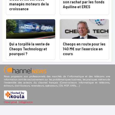
son rachat par les fonds
managés moteurs de la
Aquiline et ERES
croissance
Qui a torpillé la vente de
Cheops en route pour les
Cheops Technology et
140 M€ sur l’exercice en
pourquoi ?
cours
Nous proposons aux professionnels des marchés de l'informatique et des télécoms une
information centrée exclusivement sur les problématiques business, les pratiques métiers de
l'ensemble des acteurs du channel français (Constructeurs informatique et télécoms,
éditeurs, distributeurs, revendeurs, opérateurs, ISV, MSP, VARs,...)
Cloud privé
|
Infogérance