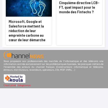
Cinquième directive LCB-
FT, quel impact pour le
monde des Fintechs ?
Microsoft, Google et
Salesforce mettent la
réduction de leur
empreinte carbone au
cœur de leur démarche
Nous proposons aux professionnels des marchés de l'informatique et des télécoms une
information centrée exclusivement sur les problématiques business, les pratiques métiers de
l'ensemble des acteurs du channel français (Constructeurs informatique et télécoms,
éditeurs, distributeurs, revendeurs, opérateurs, ISV, MSP, VARs,...)
Cloud privé
|
Infogérance