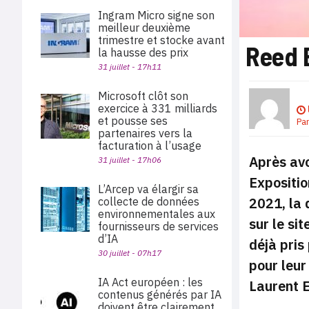
Ingram Micro signe son
meilleur deuxième
trimestre et stocke avant
Reed E
la hausse des prix
31 juillet - 17h11
Microsoft clôt son
exercice à 331 milliards
et pousse ses
Pa
partenaires vers la
facturation à l’usage
Après avo
31 juillet - 17h06
Expositio
L’Arcep va élargir sa
2021, la 
collecte de données
environnementales aux
sur le si
fournisseurs de services
d’IA
déjà pris
30 juillet - 07h17
pour leur
IA Act européen : les
Laurent E
contenus générés par IA
doivent être clairement