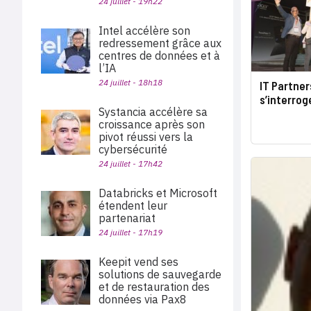
24 juillet - 19h22
Intel accélère son
redressement grâce aux
centres de données et à
l’IA
24 juillet - 18h18
IT Partner
s’interrog
Systancia accélère sa
croissance après son
pivot réussi vers la
cybersécurité
24 juillet - 17h42
Databricks et Microsoft
étendent leur
partenariat
24 juillet - 17h19
Keepit vend ses
solutions de sauvegarde
et de restauration des
données via Pax8