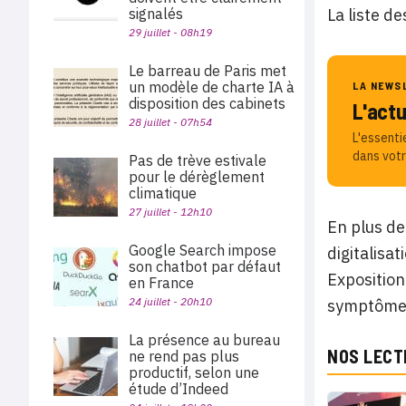
La liste d
signalés
29 juillet - 08h19
Le barreau de Paris met
un modèle de charte IA à
LA NEWS
disposition des cabinets
L'act
28 juillet - 07h54
L'essenti
dans votr
Pas de trève estivale
pour le dérèglement
climatique
27 juillet - 12h10
En plus de
Google Search impose
digitalisa
son chatbot par défaut
Exposition
en France
24 juillet - 20h10
symptômes
La présence au bureau
NOS LECT
ne rend pas plus
productif, selon une
étude d’Indeed