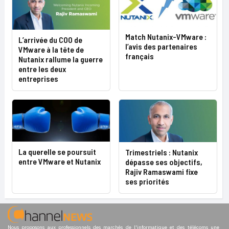
Match Nutanix-VMware :
L’arrivée du COO de
l’avis des partenaires
VMware à la tête de
français
Nutanix rallume la guerre
entre les deux
entreprises
La querelle se poursuit
Trimestriels : Nutanix
entre VMware et Nutanix
dépasse ses objectifs,
Rajiv Ramaswami fixe
ses priorités
Nous proposons aux professionnels des marchés de l'informatique et des télécoms une