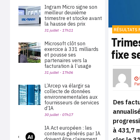
Ingram Micro signe son
meilleur deuxième
trimestre et stocke avant
la hausse des prix
RÉSULTATS 
31 juillet - 17h11
Trimes
Microsoft clôt son
exercice à 331 milliards
fixe s
et pousse ses
partenaires vers la
facturation à l’usage
31 juillet - 17h06
Pa
L’Arcep va élargir sa
collecte de données
environnementales aux
Des factu
fournisseurs de services
d’IA
annualisé
30 juillet - 07h17
progressi
IA Act européen : les
à 431,7 m
contenus générés par IA
clos le 3
doivent être clairement