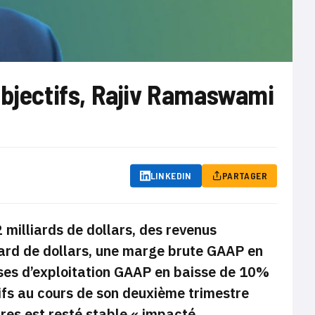
objectifs, Rajiv Ramaswami
LINKEDIN
PARTAGER
milliards de dollars, des revenus
iard de dollars, une marge brute GAAP en
nses d’exploitation GAAP en baisse de 10%
tifs au cours de son deuxième trimestre
aires est resté stable « impacté