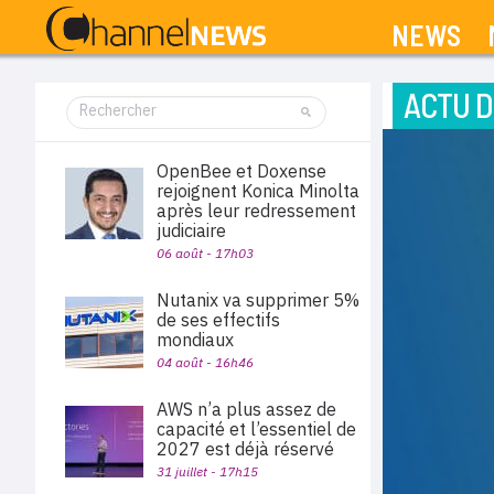
NEWS
ACTU D
OpenBee et Doxense
rejoignent Konica Minolta
après leur redressement
judiciaire
06 août - 17h03
Nutanix va supprimer 5%
de ses effectifs
mondiaux
04 août - 16h46
AWS n’a plus assez de
capacité et l’essentiel de
2027 est déjà réservé
31 juillet - 17h15