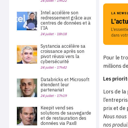
24 juillet - 19h22
Intel accélère son
LA NEWS
redressement grâce aux
L'act
centres de données et à
l’IA
L'essenti
24 juillet - 18h18
dans votr
Systancia accélère sa
croissance après son
pivot réussi vers la
Pour le tr
cybersécurité
millions de
24 juillet - 17h42
Les prior
Databricks et Microsoft
étendent leur
partenariat
Lors de la
24 juillet - 17h19
l’entrepri
Keepit vend ses
prix et de
solutions de sauvegarde
Nous nous 
et de restauration des
données via Pax8
nos produi