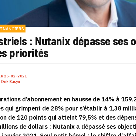
FINANCIERS
triels : Nutanix dépasse ses 
es priorités
le
25-02-2021
r
Dirk Basyn
rations d’abonnement en hausse de 14% à 159,2 
s qui grimpent de 28% pour s’établir à 1,38 mill
on de 120 points qui atteint 79,5% et des dépe
illions de dollars : Nutanix a dépassé ses objec
1 janvier 2021. Seul petit bémol : le chiffre d’aff