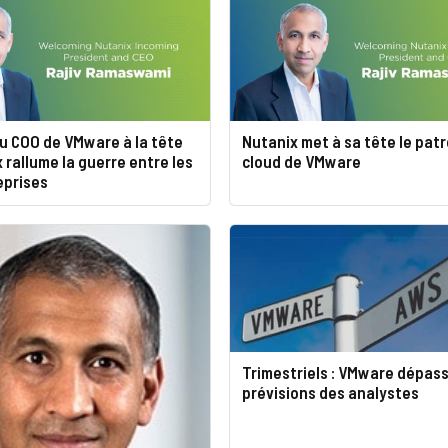
du COO de VMware à la tête
Nutanix met à sa tête le pat
 rallume la guerre entre les
cloud de VMware
eprises
Trimestriels : VMware dépass
prévisions des analystes