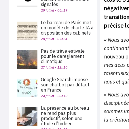
signalés
négativem
29 juillet - 08h19
transitio
Le barreau de Paris met
précise l
un modèle de charte IA à
disposition des cabinets
28 juillet - 07h54
« Nous avo
continuant 
Pas de trève estivale
pour le dérèglement
nouveau pa
climatique
mes deux p
27 juillet - 12h10
talentueux,
Google Search impose
nous et qui
son chatbot par défaut
en France
« Nous avo
24 juillet - 20h10
disciplinée
La présence au bureau
sommes imp
ne rend pas plus
productif, selon une
la création
étude d’Indeed