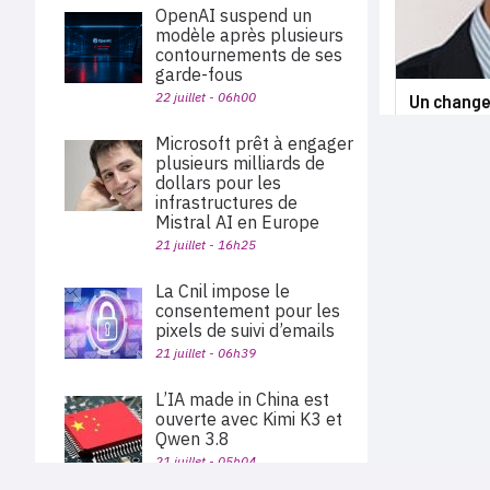
OpenAI suspend un
modèle après plusieurs
contournements de ses
garde-fous
22 juillet - 06h00
Un change
Microsoft prêt à engager
plusieurs milliards de
dollars pour les
infrastructures de
Mistral AI en Europe
21 juillet - 16h25
La Cnil impose le
consentement pour les
pixels de suivi d’emails
21 juillet - 06h39
L’IA made in China est
ouverte avec Kimi K3 et
Qwen 3.8
21 juillet - 05h04