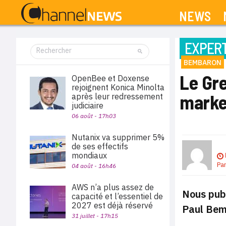
NEWS
EXPERT
BEMBARON
Le Gre
OpenBee et Doxense
rejoignent Konica Minolta
marke
après leur redressement
judiciaire
06 août - 17h03
Nutanix va supprimer 5%
de ses effectifs
mondiaux
Pa
04 août - 16h46
AWS n’a plus assez de
Nous publ
capacité et l’essentiel de
2027 est déjà réservé
Paul Bemb
31 juillet - 17h15