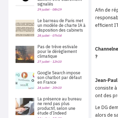
signalés
Afin de ré
29 juillet - 08h19
responsabl
Le barreau de Paris met
efficient 
un modèle de charte IA à
disposition des cabinets
28 juillet - 07h54
Pas de trève estivale
Channelnew
pour le dérèglement
climatique
?
27 juillet - 12h10
Google Search impose
son chatbot par défaut
Jean-Paul
en France
consiste à
24 juillet - 20h10
ont des pr
La présence au bureau
ne rend pas plus
Le DG dem
productif, selon une
étude d’Indeed
alors de s