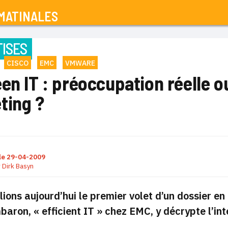
MATINALES
ISES
CISCO
EMC
VMWARE
en IT : préoccupation réelle 
ting ?
le
29-04-2009
r
Dirk Basyn
ions aujourd’hui le premier volet d’un dossier en
aron, « efficient IT » chez EMC, y décrypte l’int