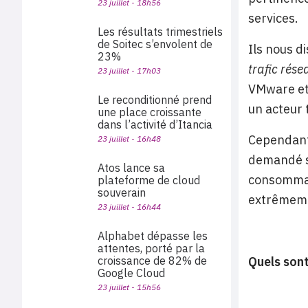
23 juillet - 18h56
services.
Les résultats trimestriels
de Soitec s’envolent de
Ils nous d
23%
trafic rése
23 juillet - 17h03
VMware et 
Le reconditionné prend
un acteur 
une place croissante
dans l’activité d’Itancia
Cependant,
23 juillet - 16h48
demandé si
Atos lance sa
consommati
plateforme de cloud
souverain
extrêmemen
23 juillet - 16h44
Alphabet dépasse les
attentes, porté par la
croissance de 82% de
Quels sont
Google Cloud
23 juillet - 15h56