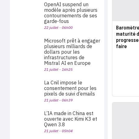
OpenAI suspend un
modèle après plusieurs
contournements de ses
garde-fous
Baromètre 
22 juillet - 06h00
maturité 
progresse
Microsoft prêt à engager
faire
plusieurs milliards de
dollars pour les
infrastructures de
Mistral AI en Europe
21 juillet - 16h25
La Cnil impose le
consentement pour les
pixels de suivi d’emails
21 juillet - 06h39
L’IA made in China est
ouverte avec Kimi K3 et
Qwen 3.8
21 juillet - 05h04