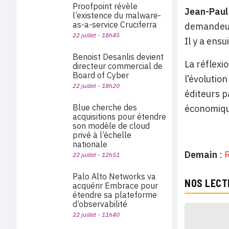
Proofpoint révèle
Jean-Paul
l’existence du malware-
as-a-service Cruciferra
demandeur.
22 juillet - 18h45
Il y a ensu
Benoist Desanlis devient
La réflexi
directeur commercial de
Board of Cyber
l’évolutio
22 juillet - 18h20
éditeurs p
Blue cherche des
économiqu
acquisitions pour étendre
son modèle de cloud
privé à l’échelle
nationale
Demain
:
R
22 juillet - 12h51
Palo Alto Networks va
NOS LECT
acquérir Embrace pour
étendre sa plateforme
d’observabilité
22 juillet - 11h40