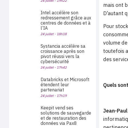
24 juillet - 19h22
mais ont b
Intel accélère son
D’autant q
redressement grâce aux
centres de données et à
Pour stock
l’IA
consomme b
24 juillet - 18h18
volume de 
Systancia accélère sa
toutefois 
croissance après son
pivot réussi vers la
des servic
cybersécurité
24 juillet - 17h42
Databricks et Microsoft
étendent leur
Quels sont
partenariat
24 juillet - 17h19
Keepit vend ses
Jean-Paul
solutions de sauvegarde
et de restauration des
informatiq
données via Pax8
pertinence