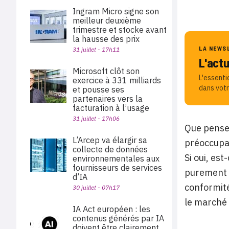
Ingram Micro signe son
meilleur deuxième
trimestre et stocke avant
la hausse des prix
LA NEWS
31 juillet - 17h11
L'act
Microsoft clôt son
L'essenti
exercice à 331 milliards
dans votr
et pousse ses
partenaires vers la
facturation à l’usage
31 juillet - 17h06
Que pensen
L’Arcep va élargir sa
préoccupat
collecte de données
Si oui, es
environnementales aux
fournisseurs de services
purement é
d’IA
conformité
30 juillet - 07h17
le marché 
IA Act européen : les
contenus générés par IA
doivent être clairement