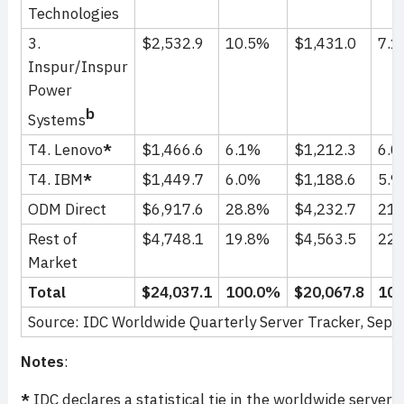
Technologies
3.
$2,532.9
10.5%
$1,431.0
7.
Inspur/Inspur
Power
b
Systems
T4. Lenovo
*
$1,466.6
6.1%
$1,212.3
6.
T4. IBM
*
$1,449.7
6.0%
$1,188.6
5.
ODM Direct
$6,917.6
28.8%
$4,232.7
21
Rest of
$4,748.1
19.8%
$4,563.5
22
Market
Total
$24,037.1
100.0%
$20,067.8
10
Source: IDC Worldwide Quarterly Server Tracker, Sep
Notes
:
*
IDC declares a statistical tie in the worldwide serve