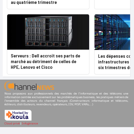
au quatrième trimestre
Serveurs : Dell accroît ses parts de
Les dépenses con
marché au détriment de celles de
infrastructures C
HPE, Lenovo et Cisco
six trimestres de
Nous proposons aux professionnels des marchés de l'informatique et des télécoms une
information centrée exclusivement sur les problématiques business, les pratiques métiers de
l'ensemble des acteurs du channel français (Constructeurs informatique et télécoms,
éditeurs, distributeurs, revendeurs, opérateurs, ISV, MSP, VARs,...)
Cloud privé
|
Infogérance