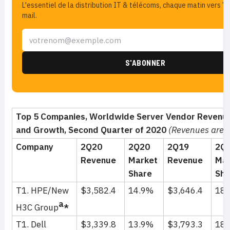
L'essentiel de la distribution IT & télécoms, chaque matin vers 7
mail.
Top 5 Companies, Worldwide Server Vendor Revenue
and Growth, Second Quarter of 2020
(Revenues are i
Company
2Q20
2Q20
2Q19
2Q
Revenue
Market
Revenue
Mar
Share
Sha
T1. HPE/New
$3,582.4
14.9%
$3,646.4
18
a
H3C Group
*
T1. Dell
$3,339.8
13.9%
$3,793.3
18