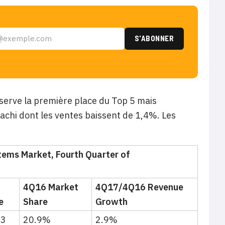
nserve la première place du Top 5 mais
achi dont les ventes baissent de 1,4%. Les
.
tems Market, Fourth Quarter of
4Q16 Market
4Q17/4Q16 Revenue
e
Share
Growth
.3
20.9%
2.9%