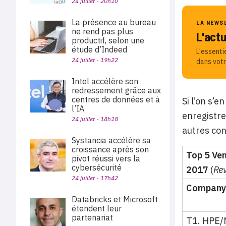
24 juillet - 20h10
La présence au bureau
LA NEWS
ne rend pas plus
L'act
productif, selon une
étude d’Indeed
L'essenti
24 juillet - 19h22
dans votr
Intel accélère son
redressement grâce aux
centres de données et à
Si l’on s’
l’IA
enregistre
24 juillet - 18h18
autres con
Systancia accélère sa
croissance après son
Top 5 Ve
pivot réussi vers la
cybersécurité
2017
(
Rev
24 juillet - 17h42
Company
Databricks et Microsoft
étendent leur
partenariat
T1. HPE