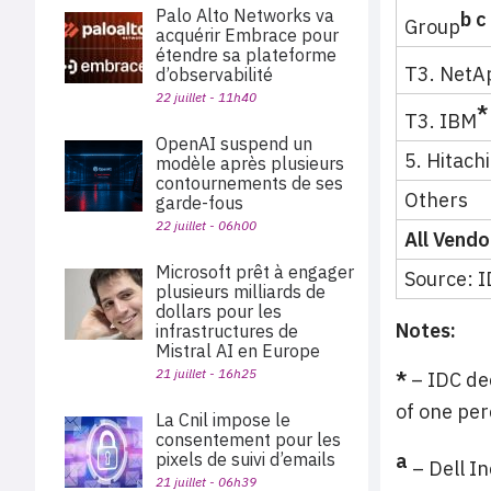
Palo Alto Networks va
b c
Group
acquérir Embrace pour
étendre sa plateforme
T3. NetA
d’observabilité
22 juillet - 11h40
*
T3. IBM
OpenAI suspend un
5. Hitachi
modèle après plusieurs
contournements de ses
Others
garde-fous
22 juillet - 06h00
All Vendo
Microsoft prêt à engager
Source: I
plusieurs milliards de
dollars pour les
Notes:
infrastructures de
Mistral AI en Europe
21 juillet - 16h25
*
– IDC dec
of one per
La Cnil impose le
consentement pour les
pixels de suivi d’emails
a
– Dell I
21 juillet - 06h39