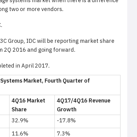
orage systems market when there is a difference
mong two or more vendors.
.
3C Group, IDC will be reporting market share
om 2Q 2016 and going forward.
leted in April 2017.
 Systems Market, Fourth Quarter of
4Q16 Market
4Q17/4Q16 Revenue
Share
Growth
9
32.9%
-17.8%
11.6%
7.3%