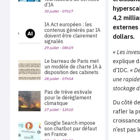
d’IA
hyperscal
30 juillet - 07h17
4,2 milli
IA Act européen : les
externes 
contenus générés par IA
dollars.
doivent être clairement
signalés
29 juillet - 08h19
« Les inve
explique d
Le barreau de Paris met
un modèle de charte IA à
d’IDC.
« De
disposition des cabinets
une rapide
28 juillet - 07h54
stockage d’
Pas de trève estivale
pour le dérèglement
Du côté de
climatique
27 juillet - 12h10
rafler la 
croissance
Google Search impose
son chatbot par défaut
n’est pas 
en France