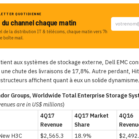
LETTER QUOTIDIENNE
u du channel chaque matin
el de la distribution IT & télécoms, chaque matin vers 7h
e boîte mail.
en tient aux systèmes de stockage externe, Dell EMC co
 une chute des livraisons de 17,8%. Autre perdant, Hit
structeurs affichent quant à eux un solide dynamisme
ndor Groups, Worldwide Total Enterprise Storage Sys
enues are in US$ millions
)
4Q17
4Q17 Market
4Q16
Revenue
Share
Revenu
/New H3C
$2,565.3
18.9%
$2,492