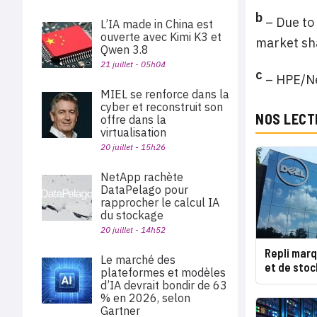
b
– Due to 
L’IA made in China est
ouverte avec Kimi K3 et
market sha
Qwen 3.8
21 juillet - 05h04
c
– HPE/Ne
MIEL se renforce dans la
cyber et reconstruit son
NOS LECT
offre dans la
virtualisation
20 juillet - 15h26
NetApp rachète
DataPelago pour
rapprocher le calcul IA
du stockage
20 juillet - 14h52
Repli mar
Le marché des
et de stoc
plateformes et modèles
d’IA devrait bondir de 63
% en 2026, selon
Gartner