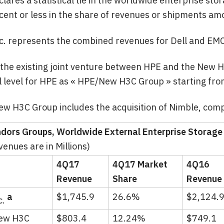
lares a statistical tie in the worldwide enterprise st
cent or less in the share of revenues or shipments a
nc. represents the combined revenues for Dell and EMC
 the existing joint venture between HPE and the New H
l level for HPE as « HPE/New H3C Group » starting fr
w H3C Group includes the acquisition of Nimble, comp
ndors Groups, Worldwide External Enterprise Storage
enues are in Millions)
4Q17
4Q17 Market
4Q16
Revenue
Share
Revenue
a
$1,745.9
26.6%
$2,124.
c.
ew H3C
$803.4
12.24%
$749.1