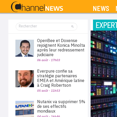
NEWS
EXPERT
OpenBee et Doxense
rejoignent Konica Minolta
après leur redressement
judiciaire
06 août - 17h03
Everpure confie sa
stratégie partenaires
EMEA et Amérique latine
à Craig Robertson
05 août - 11h53
Nutanix va supprimer 5%
de ses effectifs
mondiaux
04 août - 16h46