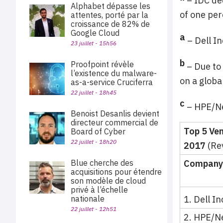
*
– IDC dec
Alphabet dépasse les
of one per
attentes, porté par la
croissance de 82% de
Google Cloud
a
– Dell I
23 juillet - 15h56
b
Proofpoint révèle
– Due to
l’existence du malware-
on a globa
as-a-service Cruciferra
22 juillet - 18h45
c
– HPE/Ne
Benoist Desanlis devient
directeur commercial de
Top 5 Ve
Board of Cyber
22 juillet - 18h20
2017
(Rev
Blue cherche des
Company
acquisitions pour étendre
son modèle de cloud
privé à l’échelle
nationale
1. Dell In
22 juillet - 12h51
2. HPE/N