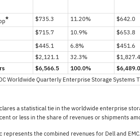
*
$735.3
11.20%
$642.0
pp
$715.7
10.9%
$653.8
$445.1
6.8%
$451.6
$2,121.1
32.3%
$1,827.
rs
$6,566.5
100.0%
$6,489.
DC Worldwide Quarterly Enterprise Storage Systems T
lares a statistical tie in the worldwide enterprise st
cent or less in the share of revenues or shipments a
nc represents the combined revenues for Dell and EMC