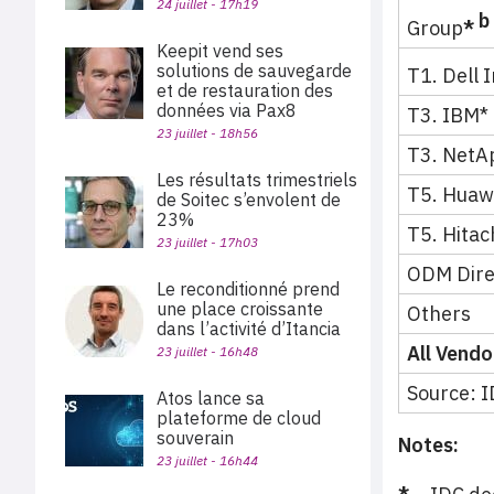
24 juillet - 17h19
b
Group
*
Keepit vend ses
solutions de sauvegarde
T1. Dell I
et de restauration des
données via Pax8
T3. IBM*
23 juillet - 18h56
T3. NetA
Les résultats trimestriels
T5. Huaw
de Soitec s’envolent de
23%
T5. Hitac
23 juillet - 17h03
ODM Dire
Le reconditionné prend
une place croissante
Others
dans l’activité d’Itancia
All Vendo
23 juillet - 16h48
Source: I
Atos lance sa
plateforme de cloud
souverain
Notes:
23 juillet - 16h44