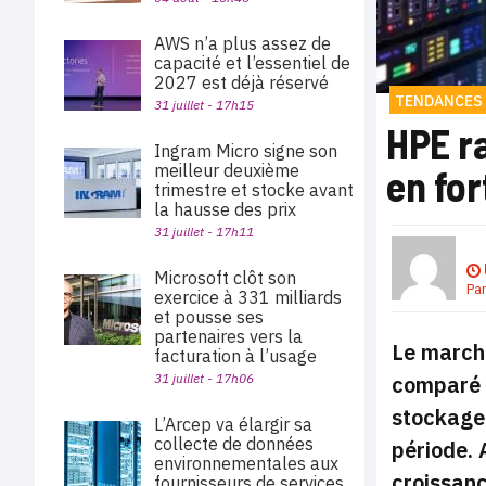
AWS n’a plus assez de
capacité et l’essentiel de
2027 est déjà réservé
TENDANCES
31 juillet - 17h15
HPE ra
Ingram Micro signe son
meilleur deuxième
en for
trimestre et stocke avant
la hausse des prix
31 juillet - 17h11
Microsoft clôt son
Pa
exercice à 331 milliards
et pousse ses
partenaires vers la
Le march
facturation à l’usage
31 juillet - 17h06
comparé à
stockage 
L’Arcep va élargir sa
collecte de données
période. 
environnementales aux
croissanc
fournisseurs de services