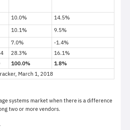
10.0%
14.5%
10.1%
9.5%
7.0%
-1.4%
44
28.3%
16.1%
0
100.0%
1.8%
racker, March 1, 2018
orage systems market when there is a difference
mong two or more vendors.
.