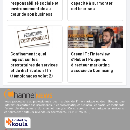
responsabilité sociale et
capacité à surmonter
environnementale au
cette crise »
cœur de son business
Confinement : quel
Green IT : l’interview
impact sur les
d’Hubert Poupelin,
prestataires de services
directeur marketing
et de distribution IT ?
associé de Connexing
(témoignages volet 2)
Nous proposons aux professionnels des marchés de l'informatique et des télécoms une
information centrée exclusivement sur les problématiques business, les pratiques métiers de
l'ensemble des acteurs du channel français (Constructeurs informatique et télécoms,
éditeurs, distributeurs, revendeurs, opérateurs, ISV, MSP, VARs,...)