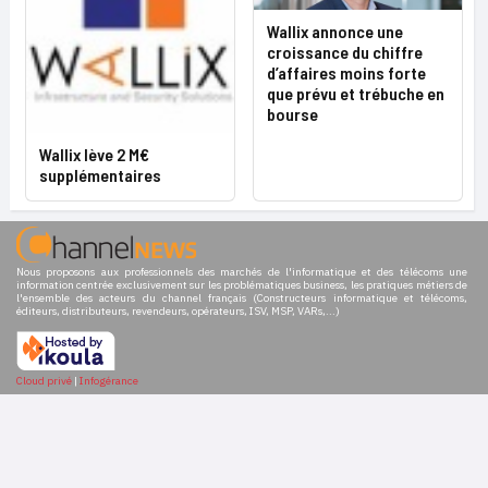
Wallix annonce une
croissance du chiffre
d’affaires moins forte
que prévu et trébuche en
bourse
Wallix lève 2 M€
supplémentaires
Nous proposons aux professionnels des marchés de l'informatique et des télécoms une
information centrée exclusivement sur les problématiques business, les pratiques métiers de
l'ensemble des acteurs du channel français (Constructeurs informatique et télécoms,
éditeurs, distributeurs, revendeurs, opérateurs, ISV, MSP, VARs,...)
Cloud privé
|
Infogérance