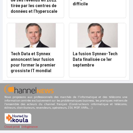
difficile
tirée par les centres de
données et l’hyperscale
Tech Data et Synnex
La fusion Synnex-Tech
annoncent leur fusion
Data finalisée ce 1er
pour former le premier
septembre
grossiste IT mondial
Nous proposons aux professionnels des marchés de l'informatique et des télécoms une
information centrée exclusivement sur les problématiques business, les pratiques métiers de
l'ensemble des acteurs du channel français (Constructeurs informatique et télécoms,
éditeurs, distributeurs, revendeurs, opérateurs, ISV, MSP, VARs,...)
Cloud privé
|
Infogérance