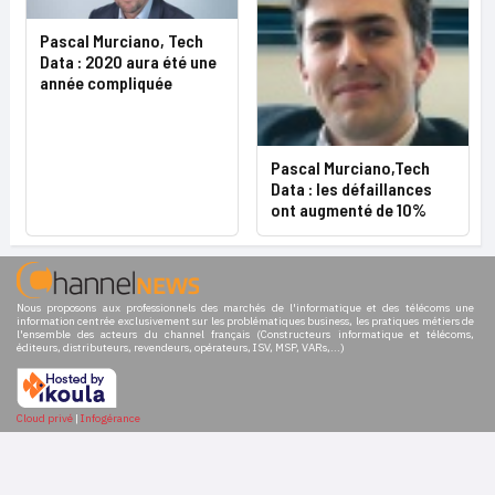
Pascal Murciano, Tech
Data : 2020 aura été une
année compliquée
Pascal Murciano,Tech
Data : les défaillances
ont augmenté de 10%
Nous proposons aux professionnels des marchés de l'informatique et des télécoms une
information centrée exclusivement sur les problématiques business, les pratiques métiers de
l'ensemble des acteurs du channel français (Constructeurs informatique et télécoms,
éditeurs, distributeurs, revendeurs, opérateurs, ISV, MSP, VARs,...)
Cloud privé
|
Infogérance