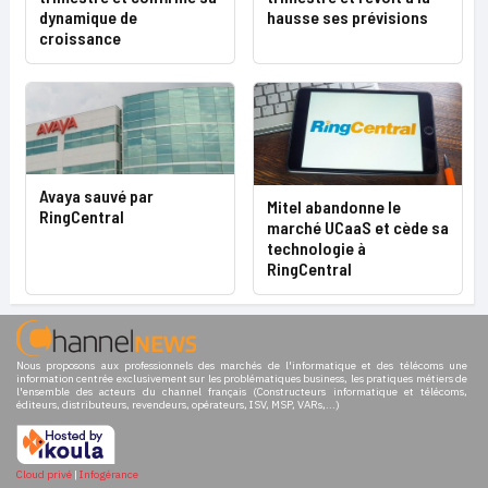
dynamique de
hausse ses prévisions
croissance
Avaya sauvé par
Mitel abandonne le
RingCentral
marché UCaaS et cède sa
technologie à
RingCentral
Nous proposons aux professionnels des marchés de l'informatique et des télécoms une
information centrée exclusivement sur les problématiques business, les pratiques métiers de
l'ensemble des acteurs du channel français (Constructeurs informatique et télécoms,
éditeurs, distributeurs, revendeurs, opérateurs, ISV, MSP, VARs,...)
Cloud privé
|
Infogérance