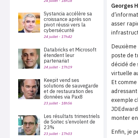
24 juillet - 18h18
Georges H
Systancia accélère sa
d’informati
croissance après son
asser rapi
pivot réussi vers la
cybersécurité
infrastruc
24 juillet - 17h42
Deuxième t
Databricks et Microsoft
poste de t
étendent leur
partenariat
décidé de 
24 juillet - 17h19
virtuelle a
Keepit vend ses
Et comme i
solutions de sauvegarde
adressant 
et de restauration des
données via Pax8
exemple ch
23 juillet - 18h56
JDEdwards 
Les résultats trimestriels
monter en 
de Soitec s’envolent de
23%
Enfin, je 
23 juillet - 17h03