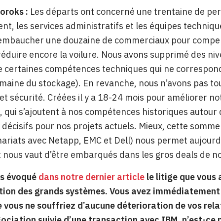
oroks :
Les départs ont concerné une trentaine de pe
, les services administratifs et les équipes techniq
mbaucher une douzaine de commerciaux pour compenser
 réduire encore la voilure. Nous avons supprimé des 
e certaines compétences techniques qui ne correspond
maine du stockage). En revanche, nous n’avons pas tou
t sécurité. Créées il y a 18-24 mois pour améliorer not
, qui s’ajoutent à nos compétences historiques autour
 décisifs pour nos projets actuels. Mieux, cette so
ariats avec Netapp, EMC et Dell) nous permet aujour
t nous vaut d’être embarqués dans les gros deals de n
ns évoqué
dans notre dernier article
le litige que vous 
ution des grands systèmes. Vous avez immédiatement d
 vous ne souffriez d’aucune déterioration de vos relat
ociation suivie d’une transaction avec IBM, n’est-ce 