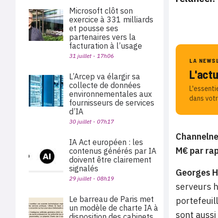
Microsoft clôt son
exercice à 331 milliards
et pousse ses
partenaires vers la
facturation à l’usage
31 juillet - 17h06
LA NEWS
L'act
L’Arcep va élargir sa
collecte de données
L'essenti
environnementales aux
dans votr
fournisseurs de services
d’IA
30 juillet - 07h17
Channelnew
IA Act européen : les
M€ par rap
contenus générés par IA
doivent être clairement
signalés
Georges H
29 juillet - 08h19
serveurs 
Le barreau de Paris met
portefeuil
un modèle de charte IA à
sont aussi
disposition des cabinets