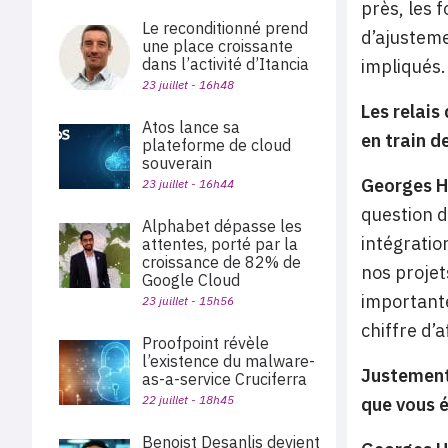
près, les 
Le reconditionné prend
d’ajusteme
une place croissante
dans l’activité d’Itancia
impliqués.
23 juillet - 16h48
Les relais
Atos lance sa
en train d
plateforme de cloud
souverain
Georges H
23 juillet - 16h44
question d
Alphabet dépasse les
intégratio
attentes, porté par la
croissance de 82% de
nos projet
Google Cloud
importante.
23 juillet - 15h56
chiffre d’a
Proofpoint révèle
l’existence du malware-
Justement,
as-a-service Cruciferra
22 juillet - 18h45
que vous ét
Benoist Desanlis devient