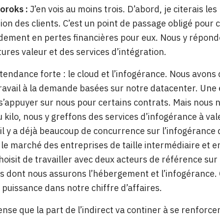
oroks :
J’en vois au moins trois. D’abord, je citerais l
on des clients. C’est un point de passage obligé pour ce
dement en pertes financières pour eux. Nous y répond
tures valeur et des services d’intégration.
endance forte : le cloud et l’infogérance. Nous avons 
ravail à la demande basées sur notre datacenter. Une e
s’appuyer sur nous pour certains contrats. Mais nous
u kilo, nous y greffons des services d’infogérance à vale
l y a déjà beaucoup de concurrence sur l’infogérance 
le marché des entreprises de taille intermédiaire et en
oisit de travailler avec deux acteurs de référence su
dont nous assurons l’hébergement et l’infogérance. C
puissance dans notre chiffre d’affaires.
pense que la part de l’indirect va continer à se renforc