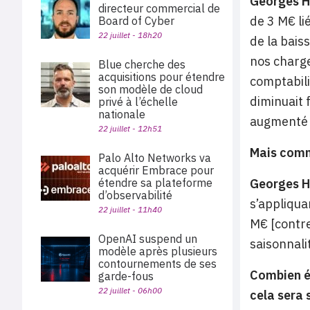
Georges H
directeur commercial de
de 3 M€ li
Board of Cyber
22 juillet - 18h20
de la bais
nos charge
Blue cherche des
acquisitions pour étendre
comptabili
son modèle de cloud
diminuait 
privé à l’échelle
nationale
augmenté f
22 juillet - 12h51
Mais comm
Palo Alto Networks va
acquérir Embrace pour
étendre sa plateforme
Georges H
d’observabilité
s’appliqua
22 juillet - 11h40
M€ [contre
OpenAI suspend un
saisonnali
modèle après plusieurs
contournements de ses
Combien ét
garde-fous
22 juillet - 06h00
cela sera 