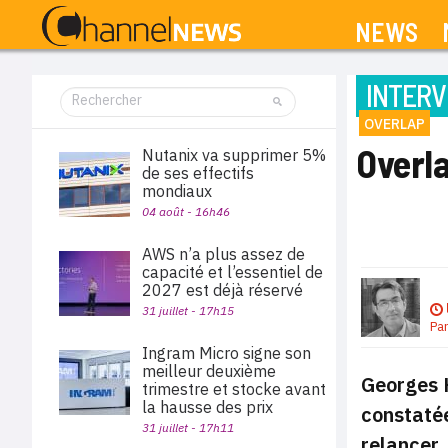
NEWS
INTERV
OVERLAP
Overla
Nutanix va supprimer 5%
de ses effectifs
mondiaux
04 août - 16h46
AWS n’a plus assez de
capacité et l’essentiel de
2027 est déjà réservé
31 juillet - 17h15
Pa
Ingram Micro signe son
meilleur deuxième
Georges H
trimestre et stocke avant
la hausse des prix
constatée
31 juillet - 17h11
relancer.