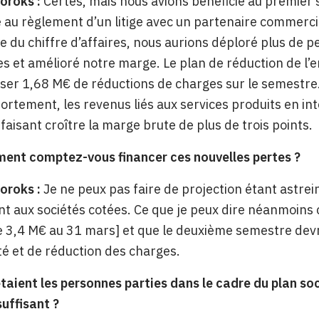
oroks :
Certes, mais nous avions bénéficié au premie
é au règlement d’un litige avec un partenaire commerci
se du chiffre d’affaires, nous aurions déploré plus de 
s et amélioré notre marge. Le plan de réduction de l
ser 1,68 M€ de réductions de charges sur le semestre. 
fortement, les revenus liés aux services produits en int
aisant croître la marge brute de plus de trois points.
ent comptez-vous financer ces nouvelles pertes ?
oroks :
Je ne peux pas faire de projection étant astrei
nt aux sociétés cotées. Ce que je peux dire néanmoins c
 3,4 M€ au 31 mars] et que le deuxième semestre devr
té et de réduction des charges.
aient les personnes parties dans le cadre du plan soci
suffisant ?