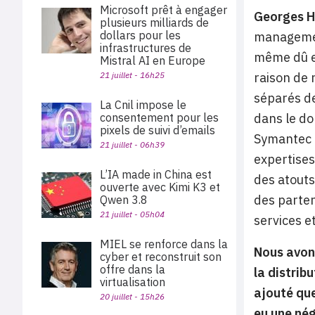
Microsoft prêt à engager
Georges H
plusieurs milliards de
dollars pour les
management
infrastructures de
même dû e
Mistral AI en Europe
21 juillet - 16h25
raison de
séparés d
La Cnil impose le
consentement pour les
dans le do
pixels de suivi d’emails
Symantec e
21 juillet - 06h39
expertises
L’IA made in China est
des atouts
ouverte avec Kimi K3 et
des parten
Qwen 3.8
21 juillet - 05h04
services e
MIEL se renforce dans la
Nous avo
cyber et reconstruit son
offre dans la
la distrib
virtualisation
ajouté que
20 juillet - 15h26
eu une nég