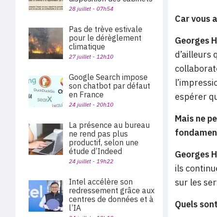
28 juillet - 07h54
Car vous a
Pas de trève estivale
pour le dérèglement
Georges H
climatique
d’ailleurs 
27 juillet - 12h10
collaborat
Google Search impose
l’impressi
son chatbot par défaut
en France
espérer qu
24 juillet - 20h10
Mais ne pe
La présence au bureau
fondament
ne rend pas plus
productif, selon une
étude d’Indeed
Georges H
24 juillet - 19h22
ils contin
Intel accélère son
sur les se
redressement grâce aux
centres de données et à
Quels sont
l’IA