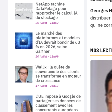
NetApp rachète
DataPelago pour
Georges H
rapprocher le calcul IA
du stockage
distribue
20 juillet - 14h52
qui ne cor
Le marché des
plateformes et modèles
d’IA devrait bondir de 63
% en 2026, selon
NOS LECT
Gartner
20 juillet - 11h09
Wallix : la quête de
souveraineté des clients
se transforme en moteur
de croissance
17 juillet - 23h17
L’UE impose à Google de
partager ses données de
classement avec les
concurrents européens