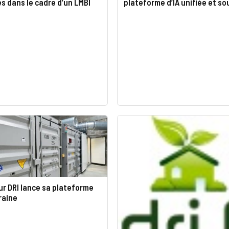
és dans le cadre d’un LMBI
plateforme d’IA unifiée et s
r DRI lance sa plateforme
raine