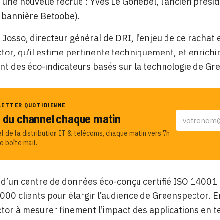
 une nouvelle recrue : Yves Le Gohebel, l’ancien prés
 bannière Betoobe).
 Josso, directeur général de DRI, l’enjeu de ce rachat e
or, qu’il estime pertinente techniquement, et enrichir
t des éco-indicateurs basés sur la technologie de Gr
LETTER QUOTIDIENNE
u du channel chaque matin
el de la distribution IT & télécoms, chaque matin vers 7h
e boîte mail.
 d’un centre de données éco-conçu certifié ISO 14001
000 clients pour élargir l’audience de Greenspector. E
or à mesurer finement l’impact des applications en t