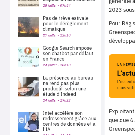
générale à
28 juillet - 07h54
2023 sous
Pas de trève estivale
Pour Régis
pour le dérèglement
climatique
Greenspect
27 juillet - 12h10
développan
Google Search impose
son chatbot par défaut
en France
LA NEWS
24 juillet - 20h10
L'act
La présence au bureau
L'essenti
ne rend pas plus
dans votr
productif, selon une
étude d’Indeed
24 juillet - 19h22
Exploitant
Intel accélère son
redressement grâce aux
quelque 6.
centres de données et à
Greenspect
l’IA