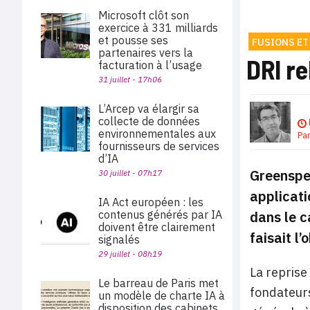
Microsoft clôt son
exercice à 331 milliards
et pousse ses
FUSIONS ET
partenaires vers la
DRI re
facturation à l’usage
31 juillet - 17h06
L’Arcep va élargir sa
collecte de données
environnementales aux
Pa
fournisseurs de services
d’IA
Greenspec
30 juillet - 07h17
applicati
IA Act européen : les
dans le c
contenus générés par IA
doivent être clairement
faisait l
signalés
29 juillet - 08h19
La reprise
Le barreau de Paris met
fondateurs
un modèle de charte IA à
disposition des cabinets