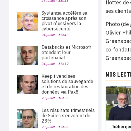
24 juillet - 18h18
flottes de
ses clients
Systancia accélère sa
croissance après son
pivot réussi vers la
Photo (de 
cybersécurité
Olivier Ph
24 juillet - 17h42
Greenspect
Databricks et Microsoft
co-fondate
étendent leur
Greenspect
partenariat
24 juillet - 17h19
NOS LECT
Keepit vend ses
solutions de sauvegarde
et de restauration des
données via Pax8
23 juillet - 18h56
Les résultats trimestriels
de Soitec s’envolent de
23%
L’hébergeu
23 juillet - 17h03