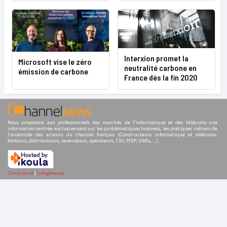
Interxion promet la
Microsoft vise le zéro
neutralité carbone en
émission de carbone
France dès la fin 2020
Nous proposons aux professionnels des marchés de l'informatique et des télécoms une
information centrée exclusivement sur les problématiques business, les pratiques métiers de
l'ensemble des acteurs du channel français (Constructeurs informatique et télécoms,
éditeurs, distributeurs, revendeurs, opérateurs, ISV, MSP, VARs,...)
Cloud privé
|
Infogérance