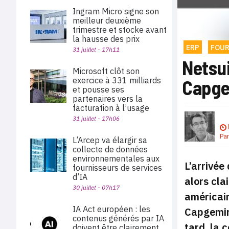
Ingram Micro signe son
meilleur deuxième
trimestre et stocke avant
la hausse des prix
ERP
FOUR
31 juillet - 17h11
Netsui
Microsoft clôt son
exercice à 331 milliards
Capge
et pousse ses
partenaires vers la
facturation à l’usage
31 juillet - 17h06
Pa
L’Arcep va élargir sa
collecte de données
environnementales aux
L’arrivée
fournisseurs de services
d’IA
alors cla
30 juillet - 07h17
américain
IA Act européen : les
Capgemin
contenus générés par IA
tard, la 
doivent être clairement