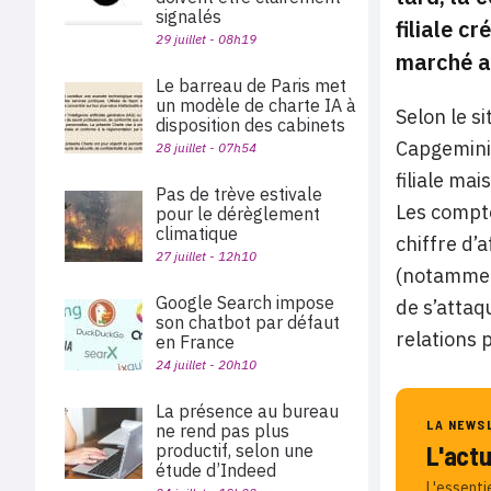
signalés
filiale c
29 juillet - 08h19
marché a 
Le barreau de Paris met
un modèle de charte IA à
Selon le s
disposition des cabinets
Capgemini
28 juillet - 07h54
filiale ma
Pas de trève estivale
Les compte
pour le dérèglement
climatique
chiffre d’
27 juillet - 12h10
(notamment
Google Search impose
de s’attaq
son chatbot par défaut
relations 
en France
24 juillet - 20h10
La présence au bureau
LA NEWS
ne rend pas plus
L'act
productif, selon une
étude d’Indeed
L'essenti