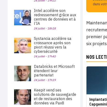
24 juillet - 19h22
dans votr
Intel accélère son
redressement grâce aux
centres de données et à
Maintenant
l’IA
24 juillet - 18h18
recrutemen
premier pa
Systancia accélère sa
croissance après son
six projet
pivot réussi vers la
cybersécurité
NOS LECT
24 juillet - 17h42
Databricks et Microsoft
étendent leur
partenariat
24 juillet - 17h19
Keepit vend ses
solutions de sauvegarde
et de restauration des
Implantati
données via Pax8
Capgemini 