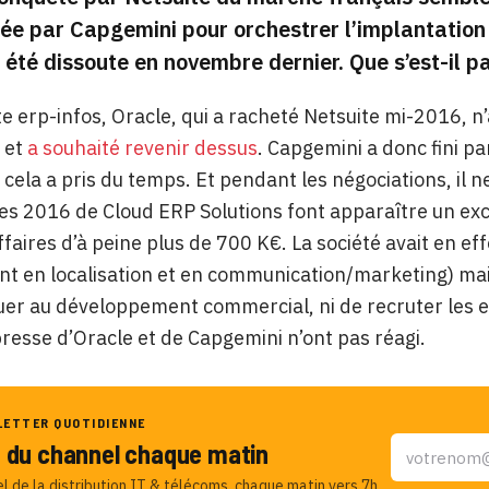
réée par Capgemini pour orchestrer l’implantatio
été dissoute en novembre dernier. Que s’est-il p
ite erp-infos, Oracle, qui a racheté Netsuite mi-2016, n’
 et
a souhaité revenir dessus
. Capgemini a donc fini pa
is cela a pris du temps. Et pendant les négociations, 
s 2016 de Cloud ERP Solutions font apparaître un exc
affaires d’à peine plus de 700 K€. La société avait en
 en localisation et en communication/marketing) mais
uer au développement commercial, ni de recruter les ef
presse d’Oracle et de Capgemini n’ont pas réagi.
LETTER QUOTIDIENNE
u du channel chaque matin
el de la distribution IT & télécoms, chaque matin vers 7h