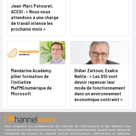
Jean-Marc Patouret,
ACESI : « Nous nous
attendons à une charge
de travail intense les
prochains mois »
Mandarine Academy,
Didier Zeitoun, Exakis
pilier formation de
Nelite : « Les DSI vont
l’initiative
devoir repenser leur
MaPMEnumérique de
mode de fonctionnement
Microsoft
dans un environnement
économique contraint »
Nous proposons aux professionnels des marchés de l'informatique et des télécoms une
information centrée exclusivement sur les problématiques business, les pratiques métiers de
l'ensemble des acteurs du channel français (Constructeurs informatique et télécoms,