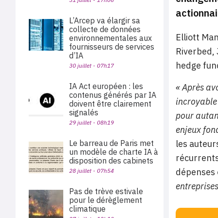
actionnai
L’Arcep va élargir sa
collecte de données
Elliott Ma
environnementales aux
fournisseurs de services
Riverbed, 
d’IA
hedge fun
30 juillet - 07h17
IA Act européen : les
« Après av
contenus générés par IA
incroyable
doivent être clairement
signalés
pour autant
29 juillet - 08h19
enjeux fon
les auteur
Le barreau de Paris met
un modèle de charte IA à
récurrents
disposition des cabinets
dépenses o
28 juillet - 07h54
entreprise
Pas de trève estivale
pour le dérèglement
climatique