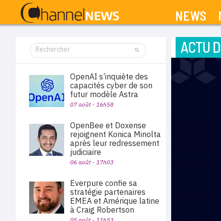
NEWS
ACTU D
OpenAI s’inquiète des
capacités cyber de son
futur modèle Astra
07 août - 16h58
OpenBee et Doxense
rejoignent Konica Minolta
après leur redressement
judiciaire
06 août - 17h03
Everpure confie sa
stratégie partenaires
EMEA et Amérique latine
à Craig Robertson
05 août - 11h53