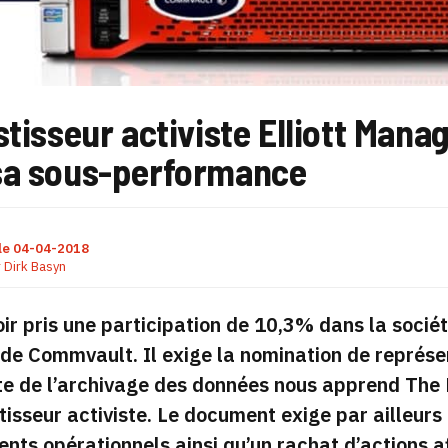
stisseur activiste Elliott Man
sa sous-performance
le
04-04-2018
r
Dirk Basyn
ir pris une participation de 10,3% dans la sociét
 de Commvault. Il exige la nomination de représe
te de l’archivage des données nous apprend The Re
stisseur activiste. Le document exige par ailleurs
ts opérationnels ainsi qu’un rachat d’actions af