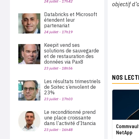
24 juillet - 17h42
objectif d
Databricks et Microsoft
étendent leur
partenariat
24 juillet - 17h19
Keepit vend ses
solutions de sauvegarde
et de restauration des
données via Pax8
23 juillet - 18h56
NOS LECT
Les résultats trimestriels
de Soitec s’envolent de
23%
23 juillet - 17h03
Le reconditionné prend
une place croissante
dans l’activité d’Itancia
Commvault
23 juillet - 16h48
NetApp