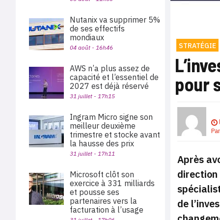
Nutanix va supprimer 5%
de ses effectifs
mondiaux
STRATÉGIE
04 août - 16h46
L’inve
AWS n’a plus assez de
capacité et l’essentiel de
pour 
2027 est déjà réservé
31 juillet - 17h15
Ingram Micro signe son
meilleur deuxième
Pa
trimestre et stocke avant
la hausse des prix
31 juillet - 17h11
Après avo
direction
Microsoft clôt son
exercice à 331 milliards
spécialis
et pousse ses
partenaires vers la
de l’inve
facturation à l’usage
changemen
31 juillet - 17h06