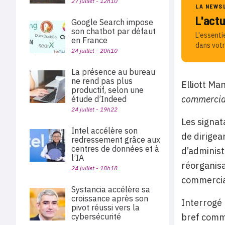
27 juillet - 12h10
LA NEWS
L'act
Google Search impose
son chatbot par défaut
L'essenti
en France
dans votr
24 juillet - 20h10
La présence au bureau
ne rend pas plus
Elliott Ma
productif, selon une
commercial
étude d’Indeed
24 juillet - 19h22
Les signat
Intel accélère son
de dirigea
redressement grâce aux
centres de données et à
d’administ
l’IA
réorganisa
24 juillet - 18h18
commercia
Systancia accélère sa
croissance après son
Interrogé 
pivot réussi vers la
bref commu
cybersécurité