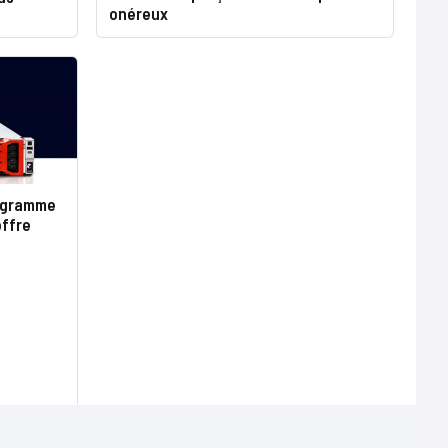
onéreux
rogramme
offre