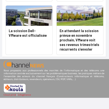
En attendant la scission
La scission Dell-
prévue en novembre
VMware est officialisée
prochain, VMware voit
ses revenus trimestriels
récurrents s’envoler
Nous proposons aux professionnels des marchés de l'informatique et des télécoms une
information centrée exclusivement sur les problématiques business, les pratiques métiers de
l'ensemble des acteurs du channel français (Constructeurs informatique et télécoms,
éditeurs, distributeurs, revendeurs, opérateurs, ISV, MSP, VARs,...)
Cloud privé
|
Infogérance