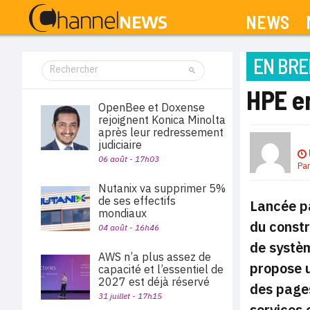
NEWS
EN BRE
HPE en
OpenBee et Doxense
rejoignent Konica Minolta
après leur redressement
judiciaire
06 août - 17h03
Pa
Nutanix va supprimer 5%
de ses effectifs
Lancée pa
mondiaux
du constr
04 août - 16h46
de systèm
AWS n’a plus assez de
propose u
capacité et l’essentiel de
2027 est déjà réservé
des pages
31 juillet - 17h15
services 