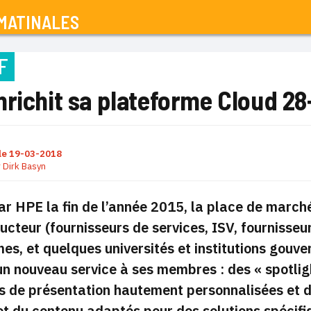
MATINALES
F
richit sa plateforme Cloud 28
le
19-03-2018
r
Dirk Basyn
r HPE la fin de l’année 2015, la place de marc
ucteur (fournisseurs de services, ISV, fournisseur
es, et quelques universités et institutions gouv
n nouveau service à ses membres : des « spotlig
 de présentation hautement personnalisées et de
et du contenu adaptés pour des solutions spécifiq