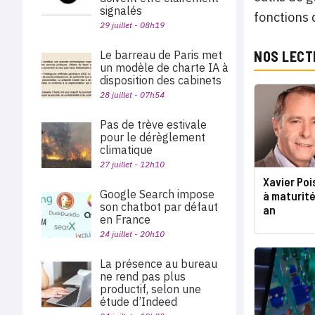
signalés
fonctions 
29 juillet - 08h19
Le barreau de Paris met
NOS LECT
un modèle de charte IA à
disposition des cabinets
28 juillet - 07h54
Pas de trève estivale
pour le dérèglement
climatique
27 juillet - 12h10
Xavier Poi
Google Search impose
à maturit
son chatbot par défaut
an
en France
24 juillet - 20h10
La présence au bureau
ne rend pas plus
productif, selon une
étude d’Indeed