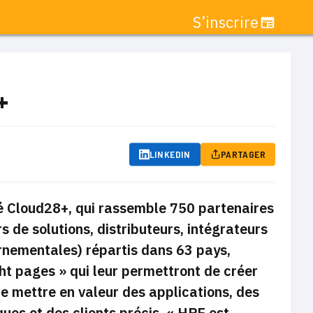
S’inscrire
+
LINKEDIN
PARTAGER
hé Cloud28+, qui rassemble 750 partenaires
s de solutions, distributeurs, intégrateurs
ernementales) répartis dans 63 pays,
ht pages »
qui leur permettront de créer
 mettre en valeur des applications, des
ues et des clients précis.
« HPE est