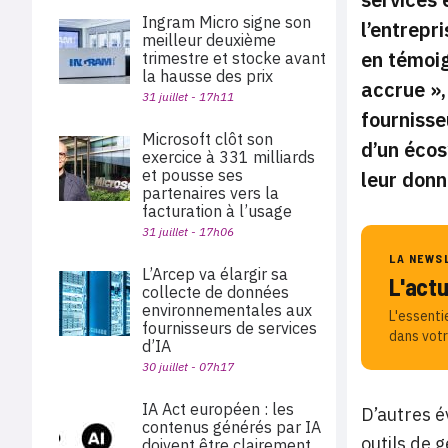
Ingram Micro signe son
l’entrepr
meilleur deuxième
en témoig
trimestre et stocke avant
la hausse des prix
accrue »,
31 juillet - 17h11
fournisse
Microsoft clôt son
d’un écos
exercice à 331 milliards
et pousse ses
leur donn
partenaires vers la
facturation à l’usage
31 juillet - 17h06
LA NEWS
L’Arcep va élargir sa
L'act
collecte de données
environnementales aux
L'essenti
fournisseurs de services
dans votr
d’IA
30 juillet - 07h17
IA Act européen : les
D’autres é
contenus générés par IA
outils de 
doivent être clairement