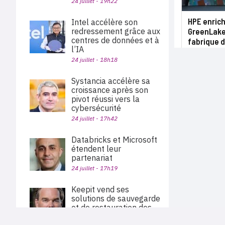
24 juillet - 19h22
HPE enrich
Intel accélère son
redressement grâce aux
GreenLake 
centres de données et à
fabrique 
l’IA
24 juillet - 18h18
Systancia accélère sa
croissance après son
pivot réussi vers la
cybersécurité
24 juillet - 17h42
Databricks et Microsoft
étendent leur
partenariat
24 juillet - 17h19
Keepit vend ses
solutions de sauvegarde
et de restauration des
données via Pax8