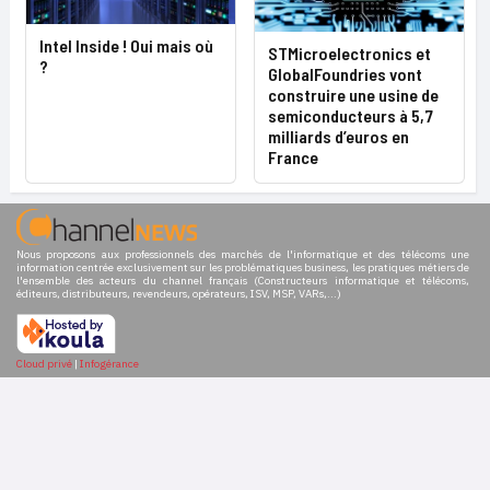
Intel Inside ! Oui mais où
STMicroelectronics et
?
GlobalFoundries vont
construire une usine de
semiconducteurs à 5,7
milliards d’euros en
France
Nous proposons aux professionnels des marchés de l'informatique et des télécoms une
information centrée exclusivement sur les problématiques business, les pratiques métiers de
l'ensemble des acteurs du channel français (Constructeurs informatique et télécoms,
éditeurs, distributeurs, revendeurs, opérateurs, ISV, MSP, VARs,...)
Cloud privé
|
Infogérance