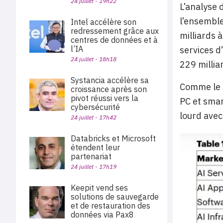
24 juillet - 19h22
L’analyse 
l’ensemble
Intel accélère son
redressement grâce aux
milliards 
centres de données et à
l’IA
services d
24 juillet - 18h18
229 millia
Systancia accélère sa
Comme le s
croissance après son
pivot réussi vers la
PC et sma
cybersécurité
lourd avec
24 juillet - 17h42
Databricks et Microsoft
étendent leur
partenariat
24 juillet - 17h19
Keepit vend ses
solutions de sauvegarde
et de restauration des
données via Pax8