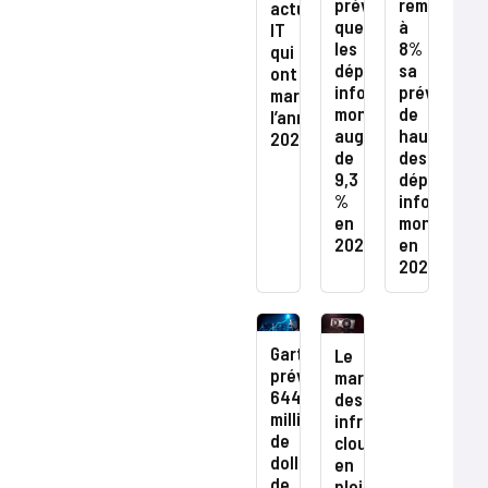
prévoit
remonte
actualités
que
à
IT
les
8%
qui
dépenses
sa
ont
informatiques
prévision
marqué
mondiales
de
l’année
augmenteront
hausse
2024
de
des
9,3
dépenses
%
informatiq
en
mondiales
2025
en
2024
Gartner
Le
prévoit
marché
644
des
milliards
infrastructures
de
cloud
dollars
en
de
plein