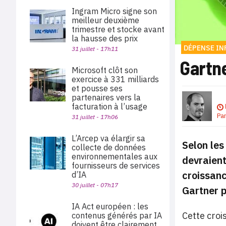
Ingram Micro signe son
meilleur deuxième
trimestre et stocke avant
la hausse des prix
DÉPENSE I
31 juillet - 17h11
Gartne
Microsoft clôt son
exercice à 331 milliards
et pousse ses
partenaires vers la
facturation à l’usage
Pa
31 juillet - 17h06
L’Arcep va élargir sa
Selon les
collecte de données
environnementales aux
devraient
fournisseurs de services
croissanc
d’IA
30 juillet - 07h17
Gartner p
IA Act européen : les
Cette crois
contenus générés par IA
doivent être clairement