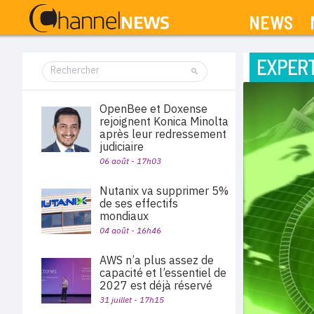
NEWS
EXPERT
OpenBee et Doxense
rejoignent Konica Minolta
après leur redressement
judiciaire
06 août - 17h03
Nutanix va supprimer 5%
de ses effectifs
mondiaux
04 août - 16h46
AWS n’a plus assez de
capacité et l’essentiel de
2027 est déjà réservé
31 juillet - 17h15