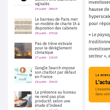
investisse
signalés
hausse de 
29 juillet - 08h19
hyperscale
Le barreau de Paris met
pour répon
un modèle de charte IA à
disposition des cabinets
28 juillet - 07h54
« Le paysa
traditionn
Pas de trève estivale
pour le dérèglement
investisse
climatique
secteur »
,
27 juillet - 12h10
Google Search impose
son chatbot par défaut
LA NEWS
en France
L'act
24 juillet - 20h10
L'essenti
La présence au bureau
dans votr
ne rend pas plus
productif, selon une
étude d’Indeed