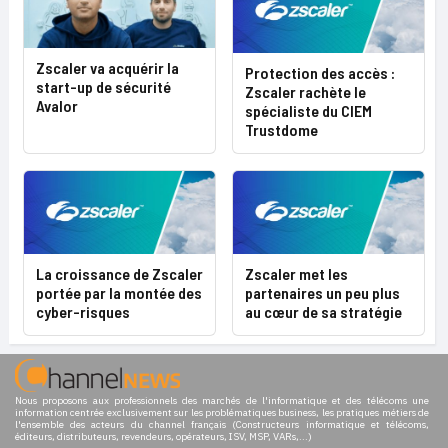
Zscaler va acquérir la
Protection des accès :
start-up de sécurité
Zscaler rachète le
Avalor
spécialiste du CIEM
Trustdome
La croissance de Zscaler
Zscaler met les
portée par la montée des
partenaires un peu plus
cyber-risques
au cœur de sa stratégie
Nous proposons aux professionnels des marchés de l'informatique et des télécoms une
information centrée exclusivement sur les problématiques business, les pratiques métiers de
l'ensemble des acteurs du channel français (Constructeurs informatique et télécoms,
éditeurs, distributeurs, revendeurs, opérateurs, ISV, MSP, VARs,...)