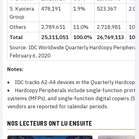
5. Kyocera
478,191
1.9%
523,367
2.0
Group
Others
2,789,651
11.0%
2,718,981
10.
Total
25,311,051
100.0%
26,769,113
100
Source: IDC Worldwide Quarterly Hardcopy Peripherals
February 6, 2020
Notes:
IDC tracks A2-A4 devices in the Quarterly Hardcopy 
Hardcopy Peripherals include single-function printe
systems (MFPs), and single-function digital copiers (SF 
vendors are reported for calendar periods.
NOS LECTEURS ONT LU ENSUITE