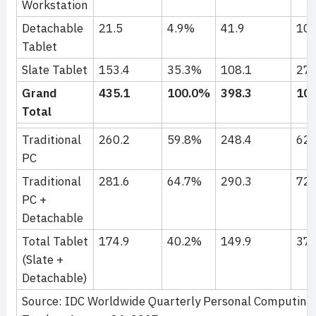
Workstation
Detachable
21.5
4.9%
41.9
10
Tablet
Slate Tablet
153.4
35.3%
108.1
27
Grand
435.1
100.0%
398.3
10
Total
Traditional
260.2
59.8%
248.4
62
PC
Traditional
281.6
64.7%
290.3
72
PC +
Detachable
Total Tablet
174.9
40.2%
149.9
37
(Slate +
Detachable)
Source: IDC Worldwide Quarterly Personal Computing