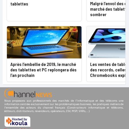
Malgré l’envol des d
tablettes
marché des tablette
sombrer
Après l’embellie de 2019, le marché
Les ventes de tablet
des tablettes et PC replongera dès
des records, celles 
l’an prochain
Chromebooks explo
Nous proposons aux professionnels des marchés de l'informatique et des télécoms une
information centrée exclusivement sur les problématiques business, les pratiques métiers de
l'ensemble des acteurs du channel français (Constructeurs informatique et télécoms,
éditeurs, distributeurs, revendeurs, opérateurs, ISV, MSP, VARs,...)