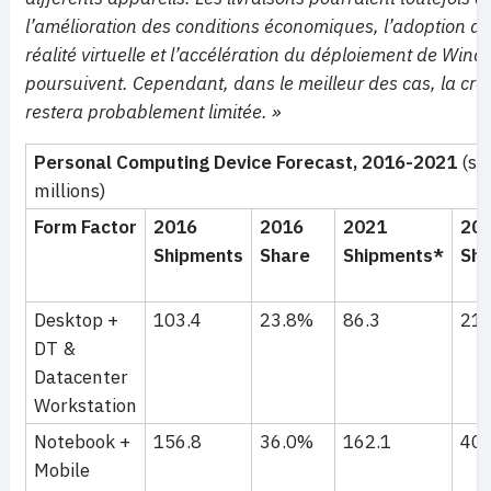
l’amélioration des conditions économiques, l’adoption d
réalité virtuelle et l’accélération du déploiement de Win
poursuivent. Cependant, dans le meilleur des cas, la cro
restera probablement limitée. »
Personal Computing Device Forecast, 2016-2021
(sh
millions)
Form Factor
2016
2016
2021
20
Shipments
Share
Shipments*
Sha
Desktop +
103.4
23.8%
86.3
21
DT &
Datacenter
Workstation
Notebook +
156.8
36.0%
162.1
40
Mobile