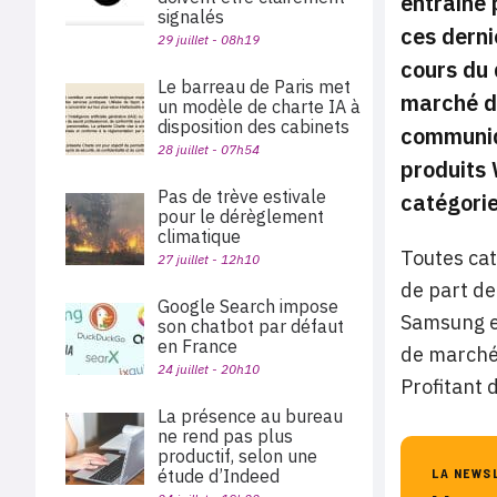
entraîné 
signalés
ces derni
29 juillet - 08h19
cours du 
Le barreau de Paris met
marché de
un modèle de charte IA à
disposition des cabinets
communiq
28 juillet - 07h54
produits 
Pas de trève estivale
catégorie
pour le dérèglement
climatique
Toutes ca
27 juillet - 12h10
de part de
Google Search impose
Samsung et
son chatbot par défaut
en France
de marché 
24 juillet - 20h10
Profitant 
La présence au bureau
ne rend pas plus
productif, selon une
étude d’Indeed
LA NEWS