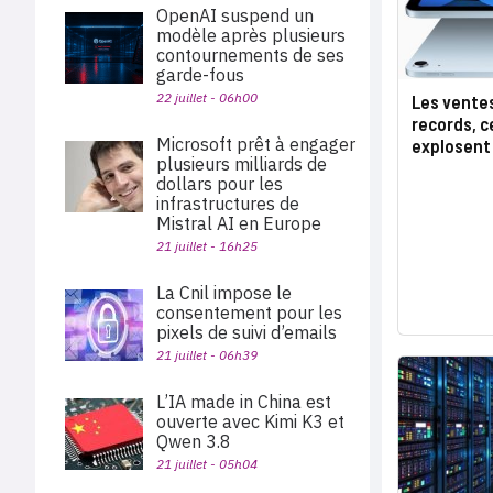
OpenAI suspend un
modèle après plusieurs
contournements de ses
garde-fous
22 juillet - 06h00
Les vente
records, 
Microsoft prêt à engager
explosent
plusieurs milliards de
dollars pour les
infrastructures de
Mistral AI en Europe
21 juillet - 16h25
La Cnil impose le
consentement pour les
pixels de suivi d’emails
21 juillet - 06h39
L’IA made in China est
ouverte avec Kimi K3 et
Qwen 3.8
21 juillet - 05h04