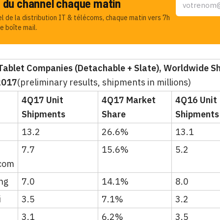
u du channel chaque matin
el de la distribution IT & télécoms, chaque matin vers 7h
e boîte mail.
 Tablet Companies (Detachable + Slate), Worldwide S
2017
(preliminary results, shipments in millions)
4Q17 Unit
4Q17 Market
4Q16 Unit
Shipments
Share
Shipments
13.2
26.6%
13.1
7.7
15.6%
5.2
com
ng
7.0
14.1%
8.0
i
3.5
7.1%
3.2
3.1
6.2%
3.5