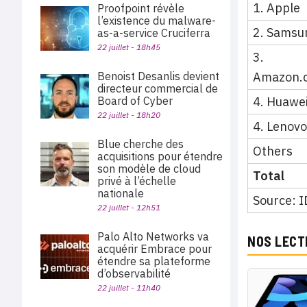
1. Apple
Proofpoint révèle
l’existence du malware-
2. Samsu
as-a-service Cruciferra
22 juillet - 18h45
3.
Benoist Desanlis devient
Amazon.
directeur commercial de
Board of Cyber
4. Huawe
22 juillet - 18h20
4. Lenovo
Blue cherche des
Others
acquisitions pour étendre
son modèle de cloud
Total
privé à l’échelle
nationale
Source: 
22 juillet - 12h51
Palo Alto Networks va
NOS LECT
acquérir Embrace pour
étendre sa plateforme
d’observabilité
22 juillet - 11h40