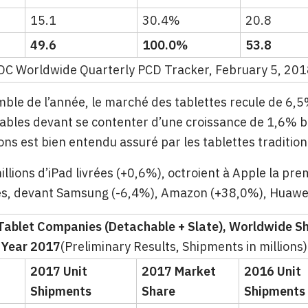
15.1
30.4%
20.8
49.6
100.0%
53.8
IDC Worldwide Quarterly PCD Tracker, February 5, 20
mble de l’année, le marché des tablettes recule de 6,5%
ables devant se contenter d’une croissance de 1,6% b
sons est bien entendu assuré par les tablettes tradition
illions d’iPad livrées (+0,6%), octroient à Apple la pr
s, devant Samsung (-6,4%), Amazon (+38,0%), Huawei
 Tablet Companies (Detachable + Slate), Worldwide S
 Year 2017
(Preliminary Results, Shipments in millions)
2017 Unit
2017 Market
2016 Unit
Shipments
Share
Shipments