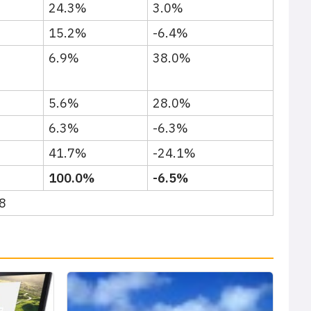
24.3%
3.0%
15.2%
-6.4%
6.9%
38.0%
5.6%
28.0%
6.3%
-6.3%
41.7%
-24.1%
100.0%
-6.5%
18