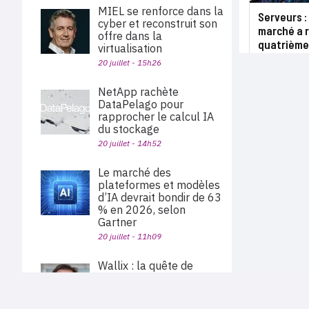
MIEL se renforce dans la
Serveurs :
cyber et reconstruit son
marché a r
offre dans la
quatrième
virtualisation
20 juillet - 15h26
NetApp rachète
DataPelago pour
rapprocher le calcul IA
du stockage
20 juillet - 14h52
Le marché des
plateformes et modèles
d’IA devrait bondir de 63
% en 2026, selon
Gartner
20 juillet - 11h09
Wallix : la quête de
souveraineté des clients
se transforme en moteur
de croissance
PLAN DU SITE