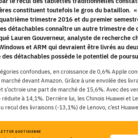
par le recul des tablettes traditionnelles constate
ères constituent toutefois le gros du bataillon.
«
quatrième trimestre 2016 et du premier semestr
s détachables connaître un autre trimestre de c
ué Lauren Gouverneur, analyste de recherche c
Windows et ARM qui devraient être livrés au deu
 des détachables possède le potentiel de poursu
tégories confondues, en croissance de 0,6% Apple con
 marché devant Amazon. Grâce à une envolée des livra
 s’octroie une part de marché de 15,6%. Avec des vent
réduite à 14,1%. Derrière lui, les Chinois Huawei et L
du recul des livraisons (-13,1%) de Lenovo, c’est Huawe
LETTER QUOTIDIENNE