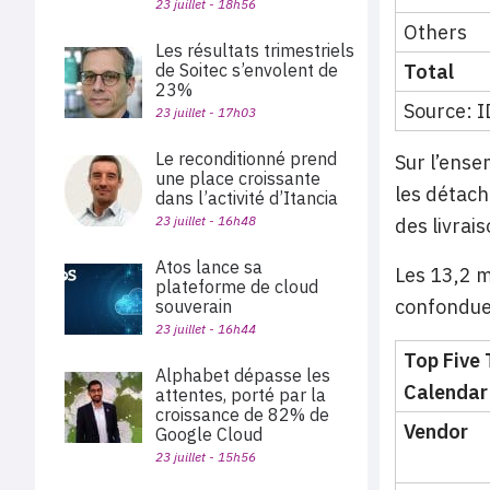
23 juillet - 18h56
Others
Les résultats trimestriels
de Soitec s’envolent de
Total
23%
Source: 
23 juillet - 17h03
Le reconditionné prend
Sur l’ense
une place croissante
les détach
dans l’activité d’Itancia
23 juillet - 16h48
des livrai
Atos lance sa
Les 13,2 m
plateforme de cloud
confondue
souverain
23 juillet - 16h44
Top Five
Alphabet dépasse les
Calendar
attentes, porté par la
croissance de 82% de
Vendor
Google Cloud
23 juillet - 15h56