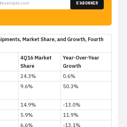
hipments, Market Share, and Growth, Fourth
4Q16 Market
Year-Over-Year
Share
Growth
24.3%
0.6%
9.6%
50.3%
14.9%
-13.0%
5.9%
11.9%
6.6%
-13.1%