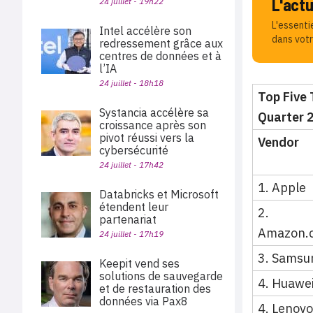
L'act
24 juillet - 19h22
L'essenti
Intel accélère son
dans votr
redressement grâce aux
centres de données et à
l’IA
24 juillet - 18h18
Top Five
Systancia accélère sa
Quarter 
croissance après son
pivot réussi vers la
Vendor
cybersécurité
24 juillet - 17h42
1. Apple
Databricks et Microsoft
étendent leur
2.
partenariat
Amazon.
24 juillet - 17h19
3. Samsu
Keepit vend ses
solutions de sauvegarde
4. Huawe
et de restauration des
données via Pax8
4. Lenovo