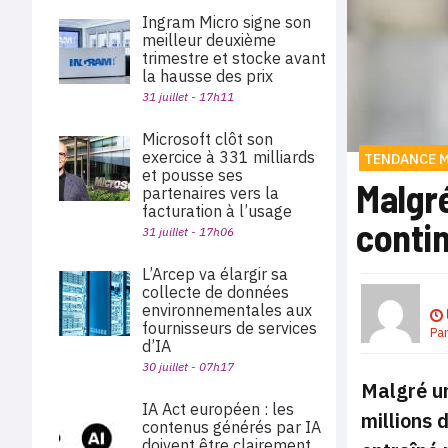
Ingram Micro signe son
meilleur deuxième
trimestre et stocke avant
la hausse des prix
31 juillet - 17h11
Microsoft clôt son
exercice à 331 milliards
TENDANCE 
et pousse ses
Malgré
partenaires vers la
facturation à l’usage
conti
31 juillet - 17h06
L’Arcep va élargir sa
collecte de données
environnementales aux
fournisseurs de services
Pa
d’IA
30 juillet - 07h17
Malgré un
IA Act européen : les
millions 
contenus générés par IA
doivent être clairement