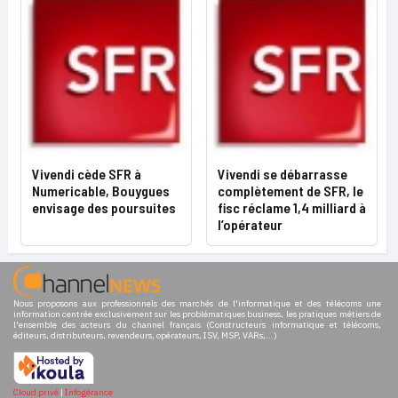
Vivendi cède SFR à
Vivendi se débarrasse
Numericable, Bouygues
complètement de SFR, le
envisage des poursuites
fisc réclame 1,4 milliard à
l’opérateur
Nous proposons aux professionnels des marchés de l'informatique et des télécoms une
information centrée exclusivement sur les problématiques business, les pratiques métiers de
l'ensemble des acteurs du channel français (Constructeurs informatique et télécoms,
éditeurs, distributeurs, revendeurs, opérateurs, ISV, MSP, VARs,...)
Cloud privé
|
Infogérance