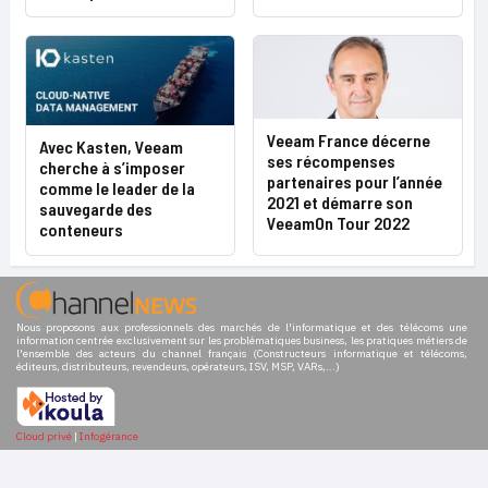
Veeam France décerne
Avec Kasten, Veeam
ses récompenses
cherche à s’imposer
partenaires pour l’année
comme le leader de la
2021 et démarre son
sauvegarde des
VeeamOn Tour 2022
conteneurs
Nous proposons aux professionnels des marchés de l'informatique et des télécoms une
information centrée exclusivement sur les problématiques business, les pratiques métiers de
l'ensemble des acteurs du channel français (Constructeurs informatique et télécoms,
éditeurs, distributeurs, revendeurs, opérateurs, ISV, MSP, VARs,...)
Cloud privé
|
Infogérance