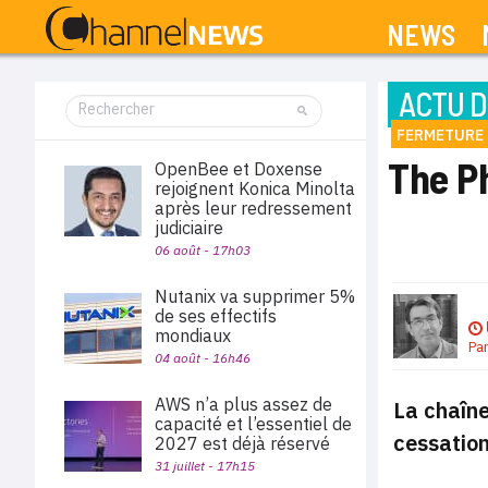
NEWS
ACTU D
FERMETURE
The P
OpenBee et Doxense
rejoignent Konica Minolta
après leur redressement
judiciaire
06 août - 17h03
Nutanix va supprimer 5%
de ses effectifs
mondiaux
Pa
04 août - 16h46
AWS n’a plus assez de
La chaîne
capacité et l’essentiel de
cessation
2027 est déjà réservé
31 juillet - 17h15