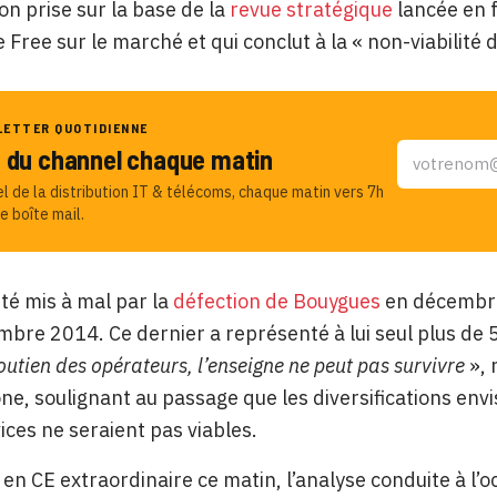
on prise sur la base de la
revue stratégique
lancée en 
de Free sur le marché et qui conclut à la « non-viabilit
LETTER QUOTIDIENNE
u du channel chaque matin
el de la distribution IT & télécoms, chaque matin vers 7h
e boîte mail.
été mis à mal par la
défection de Bouygues
en décembre
bre 2014. Ce dernier a représenté à lui seul plus de 
outien des opérateurs, l’enseigne ne peut pas survivre
», 
ne, soulignant au passage que les diversifications env
vices ne seraient pas viables.
en CE extraordinaire ce matin, l’analyse conduite à l’