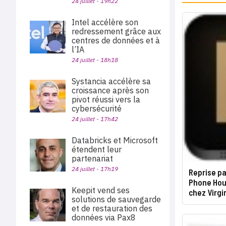
24 juillet - 19h22
Intel accélère son
redressement grâce aux
centres de données et à
l’IA
24 juillet - 18h18
Systancia accélère sa
croissance après son
pivot réussi vers la
cybersécurité
24 juillet - 17h42
Databricks et Microsoft
étendent leur
partenariat
24 juillet - 17h19
Reprise pa
Phone Hous
Keepit vend ses
chez Virgi
solutions de sauvegarde
et de restauration des
données via Pax8