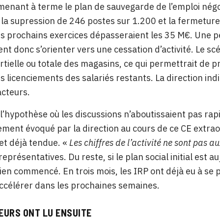
enant à terme le plan de sauvegarde de l’emploi négo
la supression de 246 postes sur 1.200 et la fermetur
ois prochains exercices dépasseraient les 35 M€. Une p
nt donc s’orienter vers une cessation d’activité. Le scén
rtielle ou totale des magasins, ce qui permettrait de p
es licenciements des salariés restants. La direction in
acteurs.
l’hypothèse où les discussions n’aboutissaient pas rapi
rement évoqué par la direction au cours de ce CE extra
 et déjà tendue. «
Les chiffres de l’activité ne sont pas au
représentatives. Du reste, si le plan social initial est
bien commencé. En trois mois, les IRP ont déjà eu à se
accélérer dans les prochaines semaines.
EURS ONT LU ENSUITE