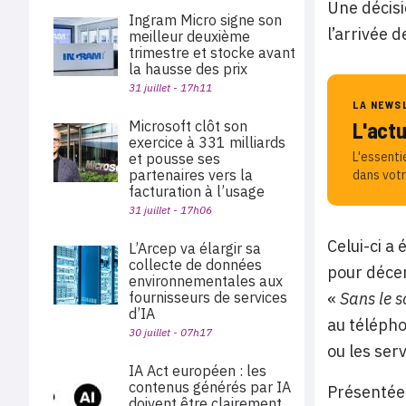
Une décisi
Ingram Micro signe son
l’arrivée 
meilleur deuxième
trimestre et stocke avant
la hausse des prix
31 juillet - 17h11
LA NEWS
Microsoft clôt son
L'act
exercice à 331 milliards
L'essenti
et pousse ses
partenaires vers la
dans votr
facturation à l’usage
31 juillet - 17h06
Celui-ci a 
L’Arcep va élargir sa
collecte de données
pour décem
environnementales aux
fournisseurs de services
«
Sans le s
d’IA
au télépho
30 juillet - 07h17
ou les ser
IA Act européen : les
contenus générés par IA
Présentée 
doivent être clairement