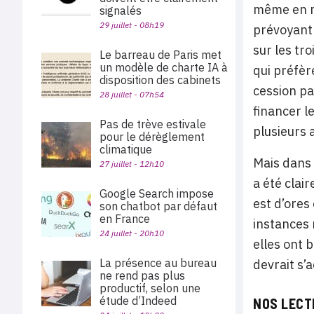
même en m
signalés
29 juillet - 08h19
prévoyant 
sur les tr
Le barreau de Paris met
un modèle de charte IA à
qui préfère
disposition des cabinets
cession pa
28 juillet - 07h54
financer l
Pas de trève estivale
plusieurs 
pour le dérèglement
climatique
Mais dans 
27 juillet - 12h10
a été clai
Google Search impose
est d’ores
son chatbot par défaut
en France
instances 
24 juillet - 20h10
elles ont 
La présence au bureau
devrait s’
ne rend pas plus
productif, selon une
étude d’Indeed
NOS LECT