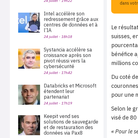
24 juillet - 19h22
dans votr
Intel accélère son
redressement grâce aux
centres de données et à
Le résulta
l’IA
suisses, e
24 juillet - 18h18
pourcentag
Systancia accélère sa
bénéfice a
croissance après son
pivot réussi vers la
millions co
cybersécurité
24 juillet - 17h42
Du coté de
couronnes 
Databricks et Microsoft
étendent leur
pour une m
partenariat
24 juillet - 17h19
Selon le g
Keepit vend ses
visé de 80
solutions de sauvegarde
et de restauration des
« Pour le 
données via Pax8