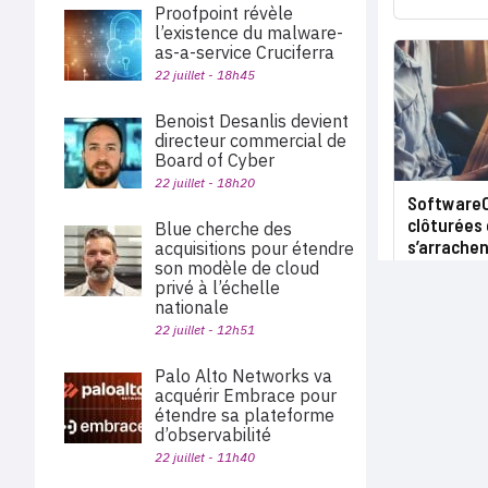
Proofpoint révèle
l’existence du malware-
as-a-service Cruciferra
22 juillet - 18h45
Benoist Desanlis devient
directeur commercial de
Board of Cyber
22 juillet - 18h20
SoftwareO
clôturées 
Blue cherche des
s’arrache
acquisitions pour étendre
son modèle de cloud
privé à l’échelle
nationale
22 juillet - 12h51
Palo Alto Networks va
acquérir Embrace pour
étendre sa plateforme
d’observabilité
22 juillet - 11h40