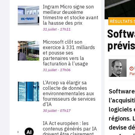
Ingram Micro signe son
meilleur deuxième
trimestre et stocke avant
RÉSULTATS 
la hausse des prix
Softwa
31 juillet - 17h11
prévis
Microsoft clôt son
exercice à 331 milliards
et pousse ses
partenaires vers la
facturation à l’usage
31 juillet - 17h06
Pa
L’Arcep va élargir sa
collecte de données
SoftwareO
environnementales aux
fournisseurs de services
l’acquisi
d’IA
logiciels
30 juillet - 07h17
régions. 
IA Act européen : les
devise dé
contenus générés par IA
doivent être clairement