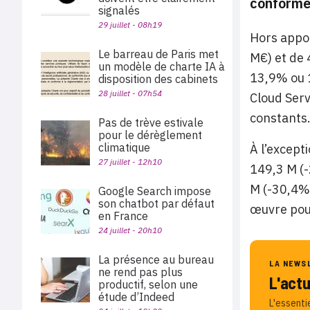
conformém
signalés
29 juillet - 08h19
Hors appor
Le barreau de Paris met
M€) et de 
un modèle de charte IA à
13,9% ou 1
disposition des cabinets
28 juillet - 07h54
Cloud Serv
constants
Pas de trève estivale
pour le dérèglement
climatique
À l’except
27 juillet - 12h10
149,3 M (-
M (-30,4%)
Google Search impose
son chatbot par défaut
œuvre pour
en France
24 juillet - 20h10
La présence au bureau
LA NEWS
ne rend pas plus
L'act
productif, selon une
étude d’Indeed
L'essenti