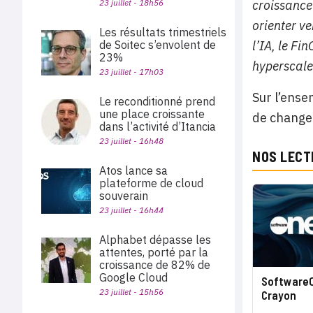
croissance
23 juillet - 18h56
orienter ve
Les résultats trimestriels
l’IA, le Fi
de Soitec s’envolent de
23%
hyperscale
23 juillet - 17h03
Sur l’ense
Le reconditionné prend
une place croissante
de change 
dans l’activité d’Itancia
23 juillet - 16h48
NOS LECT
Atos lance sa
plateforme de cloud
souverain
23 juillet - 16h44
Alphabet dépasse les
attentes, porté par la
croissance de 82% de
Google Cloud
SoftwareOn
23 juillet - 15h56
Crayon