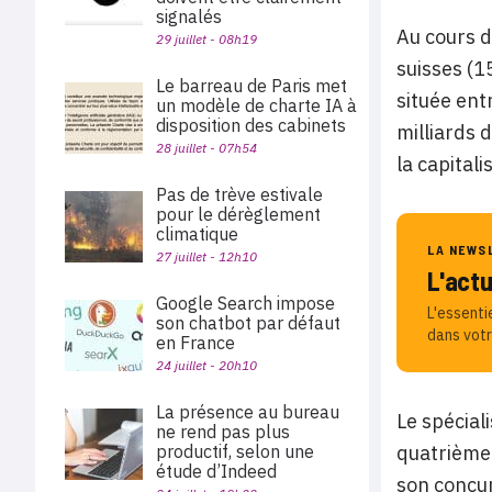
signalés
Au cours d
29 juillet - 08h19
suisses (1
Le barreau de Paris met
située ent
un modèle de charte IA à
disposition des cabinets
milliards 
28 juillet - 07h54
la capital
Pas de trève estivale
pour le dérèglement
climatique
LA NEWS
27 juillet - 12h10
L'act
Google Search impose
L'essenti
son chatbot par défaut
dans votr
en France
24 juillet - 20h10
La présence au bureau
Le spécial
ne rend pas plus
productif, selon une
quatrième 
étude d’Indeed
son concu