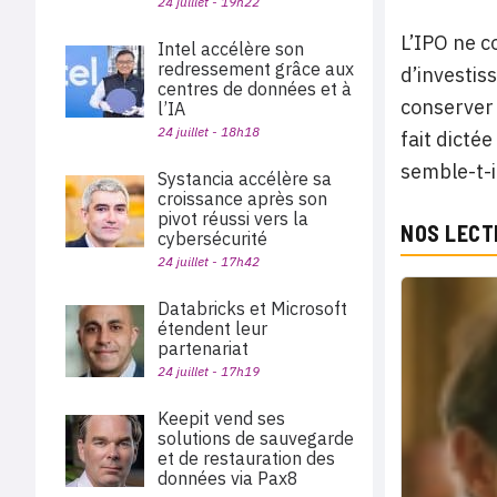
24 juillet - 19h22
L’IPO ne c
Intel accélère son
redressement grâce aux
d’investi
centres de données et à
conserver 
l’IA
24 juillet - 18h18
fait dictée
semble-t-i
Systancia accélère sa
croissance après son
pivot réussi vers la
NOS LECT
cybersécurité
24 juillet - 17h42
Databricks et Microsoft
étendent leur
partenariat
24 juillet - 17h19
Keepit vend ses
solutions de sauvegarde
et de restauration des
données via Pax8