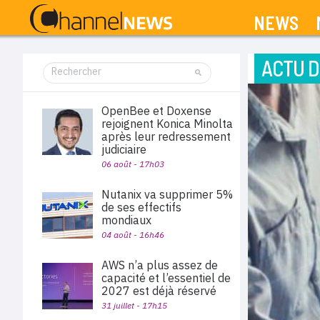
NEWS
ACTU D
OpenBee et Doxense
rejoignent Konica Minolta
après leur redressement
judiciaire
06 août - 17h03
Nutanix va supprimer 5%
de ses effectifs
mondiaux
04 août - 16h46
AWS n’a plus assez de
capacité et l’essentiel de
2027 est déjà réservé
31 juillet - 17h15