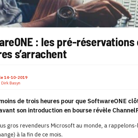
reONE : les pré-réservations 
tres s’arrachent
le
14-10-2019
r
Dirk Basyn
u moins de trois heures pour que SoftwareONE clô
 avant son introduction en bourse révèle Channel
lus gros revendeurs Microsoft au monde, a rappelons-le 
ange) à la fin de ce mois.