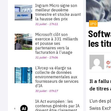
Ingram Micro signe son
meilleur deuxième
trimestre et stocke avant
la hausse des prix
IPO
31 juillet - 17h11
Softwa
Microsoft clôt son
exercice à 331 milliards
les ti
et pousse ses
partenaires vers la
facturation à l’usage
31 juillet - 17h06
Pa
L’Arcep va élargir sa
collecte de données
environnementales aux
Il a fall
fournisseurs de services
d’IA
de titres
30 juillet - 07h17
L’un des p
IA Act européen : les
contenus générés par IA
Swiss Exch
doivent être clairement