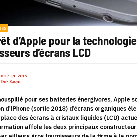
IES
rêt d’Apple pour la technologie
isseurs d’écrans LCD
le
27-11-2015
r
Dirk Basyn
ouspillé pour ses batteries énergivores, Apple s
n d’iPhone (sortie 2018) d’écrans
organiques éle
t place des écrans à cristaux liquides (LCD) actu
ormation affole les deux principaux constructeur
par ailleurs gros fournisseurs de la firme à la po