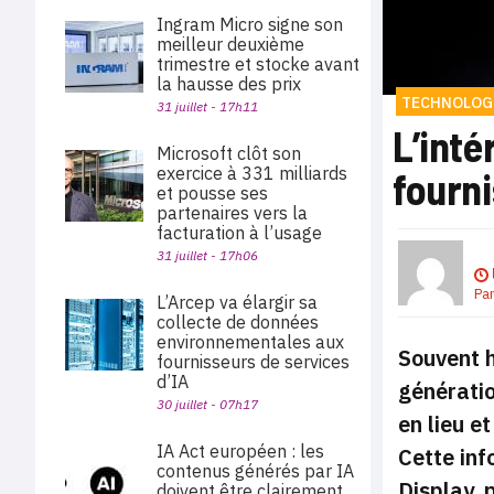
Ingram Micro signe son
meilleur deuxième
trimestre et stocke avant
la hausse des prix
TECHNOLOG
31 juillet - 17h11
L’inté
Microsoft clôt son
exercice à 331 milliards
fourn
et pousse ses
partenaires vers la
facturation à l’usage
31 juillet - 17h06
Pa
L’Arcep va élargir sa
collecte de données
environnementales aux
Souvent h
fournisseurs de services
d’IA
génératio
30 juillet - 07h17
en lieu e
IA Act européen : les
Cette inf
contenus générés par IA
Display, 
doivent être clairement