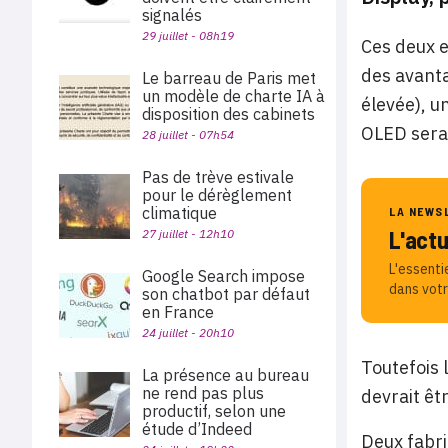
signalés
29 juillet - 08h19
Ces deux e
des avanta
Le barreau de Paris met
un modèle de charte IA à
élevée), u
disposition des cabinets
OLED serai
28 juillet - 07h54
Pas de trève estivale
pour le dérèglement
climatique
LA NEWS
L'act
27 juillet - 12h10
L'essenti
Google Search impose
dans votr
son chatbot par défaut
en France
24 juillet - 20h10
Toutefois 
La présence au bureau
ne rend pas plus
devrait êt
productif, selon une
étude d’Indeed
Deux fabri