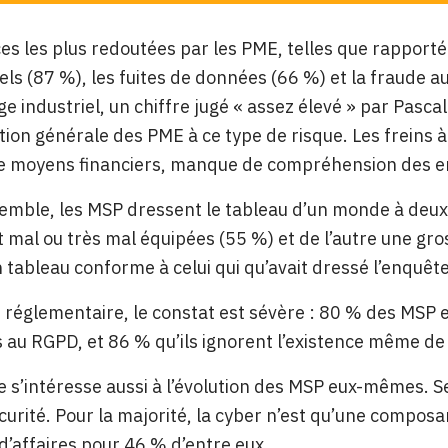
s les plus redoutées par les PME, telles que rapportée
els (87 %), les fuites de données (66 %) et la fraude a
ge industriel, un chiffre jugé « assez élevé » par Pas
ation générale des PME à ce type de risque. Les freins
 moyens financiers, manque de compréhension des en
emble, les MSP dressent le tableau d’un monde à deux 
 mal ou très mal équipées (55 %) et de l’autre une gro
 tableau conforme à celui qui qu’avait dressé l’enquêt
n réglementaire, le constat est sévère : 80 % des MSP 
au RGPD, et 86 % qu’ils ignorent l’existence même de l
 s’intéresse aussi à l’évolution des MSP eux-mêmes. 
curité. Pour la majorité, la cyber n’est qu’une compos
 d’affaires pour 46 % d’entre eux.