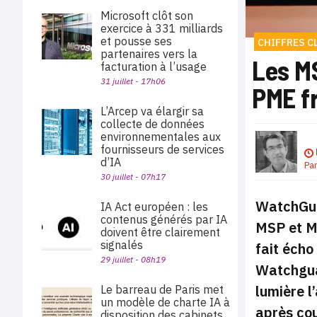
Microsoft clôt son
exercice à 331 milliards
et pousse ses
CHIFFRES C
partenaires vers la
Les M
facturation à l’usage
31 juillet - 17h06
PME f
L’Arcep va élargir sa
collecte de données
environnementales aux
fournisseurs de services
d’IA
Pa
30 juillet - 07h17
WatchGuar
IA Act européen : les
contenus générés par IA
MSP et M
doivent être clairement
signalés
fait écho
29 juillet - 08h19
Watchgua
lumière l
Le barreau de Paris met
un modèle de charte IA à
après cou
disposition des cabinets