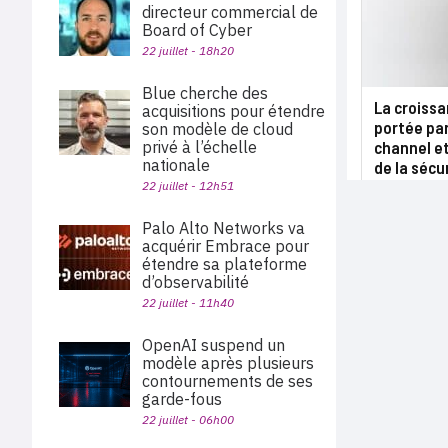
directeur commercial de
Board of Cyber
22 juillet - 18h20
Blue cherche des
La croiss
acquisitions pour étendre
portée pa
son modèle de cloud
channel e
privé à l’échelle
nationale
de la sécu
22 juillet - 12h51
Palo Alto Networks va
acquérir Embrace pour
étendre sa plateforme
d’observabilité
22 juillet - 11h40
OpenAI suspend un
modèle après plusieurs
contournements de ses
garde-fous
22 juillet - 06h00