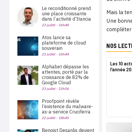
Le reconditionné prend
Mais la te
une place croissante
dans l’activité d’Itancia
Une bonne 
23 juillet - 16h48
compléter 
Atos lance sa
plateforme de cloud
NOS LECT
souverain
23 juillet - 16h44
Les 10 act
Alphabet dépasse les
l’année 2
attentes, porté par la
croissance de 82% de
Google Cloud
23 juillet - 15h56
Proofpoint révèle
l’existence du malware-
as-a-service Cruciferra
22 juillet - 18h45
Benoist Desanlis devient