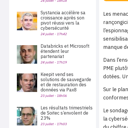
24 juillet - 18h18
Systancia accélère sa
Les menace
croissance après son
rançongici
pivot réussi vers la
cybersécurité
l’espionna
24 juillet - 17h42
sensibilis
Databricks et Microsoft
manque de
étendent leur
partenariat
Dans l’ens
24 juillet - 17h19
PME plutôt
Keepit vend ses
dotées. Un
solutions de sauvegarde
et de restauration des
Sur le pla
données via Pax8
23 juillet - 18h56
conformes 
Les résultats trimestriels
Le sondage
de Soitec s’envolent de
23%
la cybersé
23 juillet - 17h03
du chiffre