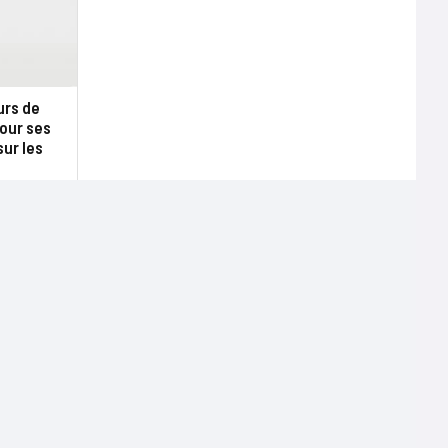
urs de
our ses
sur les