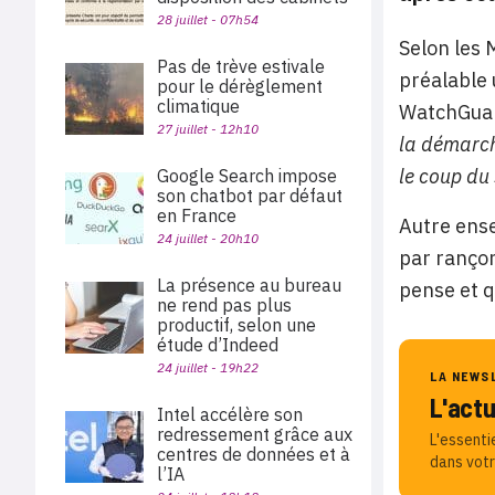
28 juillet - 07h54
Selon les 
Pas de trève estivale
préalable 
pour le dérèglement
climatique
WatchGuar
27 juillet - 12h10
la démarche
le coup du 
Google Search impose
son chatbot par défaut
en France
Autre ense
24 juillet - 20h10
par rançon
La présence au bureau
pense et q
ne rend pas plus
productif, selon une
étude d’Indeed
24 juillet - 19h22
LA NEWS
L'act
Intel accélère son
redressement grâce aux
L'essenti
centres de données et à
dans votr
l’IA