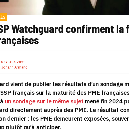
LÉS
SP Watchguard confirment la f
rançaises
le
16-09-2025
r
Johann Armand
d vient de publier les résultats d’un sondage 
SSP français sur la maturité des PME françaises
 à
un sondage sur le même sujet
mené fin 2024 p
rd directement auprès des PME. Le résultat con
’an dernier : les PME demeurent exposées, souven
p plutôt qu’à anticiper.