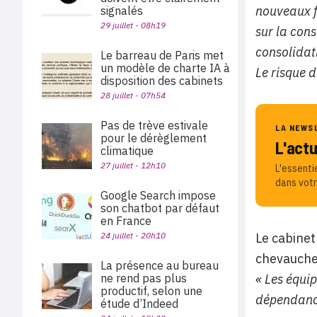
nouveaux fo
signalés
29 juillet - 08h19
sur la cons
consolidati
Le barreau de Paris met
un modèle de charte IA à
Le risque d
disposition des cabinets
28 juillet - 07h54
Pas de trève estivale
LA NEWS
pour le dérèglement
L'act
climatique
27 juillet - 12h10
L'essenti
dans votr
Google Search impose
son chatbot par défaut
en France
Le cabinet
24 juillet - 20h10
chevauchem
La présence au bureau
« Les équip
ne rend pas plus
productif, selon une
dépendance
étude d’Indeed