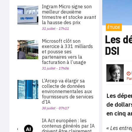
Ingram Micro signe son
meilleur deuxième
trimestre et stocke avant
la hausse des prix
ÉTUDE
31 juillet - 17h11
Les dé
Microsoft clôt son
exercice à 331 milliards
DSI
et pousse ses
partenaires vers la
facturation à l’usage
31 juillet - 17h06
Pa
L’Arcep va élargir sa
collecte de données
environnementales aux
Les dépe
fournisseurs de services
d’IA
de dollar
30 juillet - 07h17
en cinq a
IA Act européen : les
contenus générés par IA
« Les entr
doivent être clairement