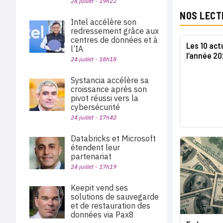
24 juillet - 19h22
NOS LECT
Intel accélère son
redressement grâce aux
centres de données et à
Les 10 act
l’IA
l’année 2
24 juillet - 18h18
Systancia accélère sa
croissance après son
pivot réussi vers la
cybersécurité
24 juillet - 17h42
Databricks et Microsoft
étendent leur
partenariat
24 juillet - 17h19
Keepit vend ses
solutions de sauvegarde
et de restauration des
données via Pax8