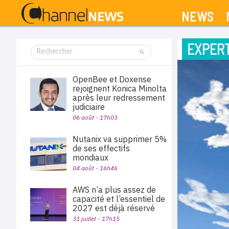
NEWS
EXPERT
OpenBee et Doxense
rejoignent Konica Minolta
après leur redressement
judiciaire
06 août - 17h03
Nutanix va supprimer 5%
de ses effectifs
mondiaux
04 août - 16h46
AWS n’a plus assez de
capacité et l’essentiel de
2027 est déjà réservé
31 juillet - 17h15