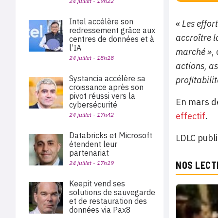
24 juillet - 19h22
Intel accélère son
« Les effo
redressement grâce aux
accroître 
centres de données et à
l’IA
marché »
,
24 juillet - 18h18
actions, a
Systancia accélère sa
profitabili
croissance après son
pivot réussi vers la
En mars de
cybersécurité
effectif
.
24 juillet - 17h42
Databricks et Microsoft
LDLC publi
étendent leur
partenariat
NOS LECT
24 juillet - 17h19
Keepit vend ses
solutions de sauvegarde
et de restauration des
données via Pax8