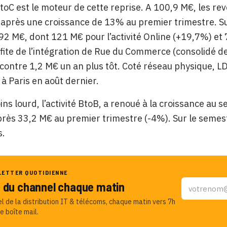
 BtoC est le moteur de cette reprise. A 100,9 M€, les 
 après une croissance de 13% au premier trimestre. Su
2 M€, dont 121 M€ pour l’activité Online (+19,7%) et 7
fite de l’intégration de Rue du Commerce (consolidé dep
contre 1,2 M€ un an plus tôt. Coté réseau physique, L
à Paris en août dernier.
ns lourd, l’activité BtoB, a renoué à la croissance au
rès 33,2 M€ au premier trimestre (-4%). Sur le semest
s.
LETTER QUOTIDIENNE
u du channel chaque matin
el de la distribution IT & télécoms, chaque matin vers 7h
e boîte mail.