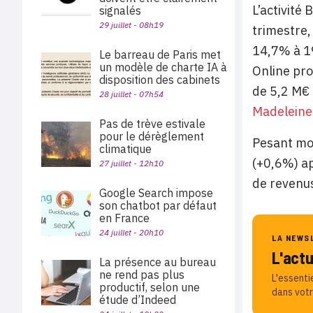
L’activité
signalés
29 juillet - 08h19
trimestre,
14,7% à 19
Le barreau de Paris met
un modèle de charte IA à
Online pro
disposition des cabinets
de 5,2 M€ 
28 juillet - 07h54
Madeleine
Pas de trève estivale
pour le dérèglement
Pesant moi
climatique
(+0,6%) ap
27 juillet - 12h10
de revenu
Google Search impose
son chatbot par défaut
en France
24 juillet - 20h10
LA NEWS
L'act
La présence au bureau
ne rend pas plus
L'essenti
productif, selon une
dans votr
étude d’Indeed