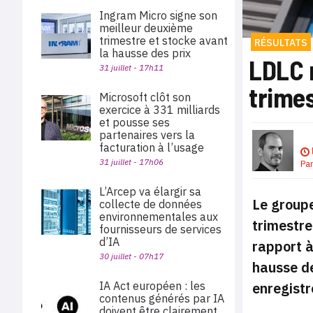
Ingram Micro signe son
meilleur deuxième
trimestre et stocke avant
RÉSULTATS
la hausse des prix
LDLC 
31 juillet - 17h11
trime
Microsoft clôt son
exercice à 331 milliards
et pousse ses
partenaires vers la
facturation à l’usage
31 juillet - 17h06
Pa
L’Arcep va élargir sa
Le groupe
collecte de données
environnementales aux
trimestre
fournisseurs de services
d’IA
rapport à
30 juillet - 07h17
hausse d
enregistr
IA Act européen : les
contenus générés par IA
doivent être clairement