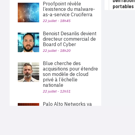
Dell ratio
Proofpoint révèle
portables
l’existence du malware-
as-a-service Cruciferra
22 juillet - 18h45
Benoist Desanlis devient
directeur commercial de
Board of Cyber
22 juillet - 18h20
Blue cherche des
acquisitions pour étendre
son modèle de cloud
privé à l’échelle
nationale
22 juillet - 12h51
Palo Alto Networks va
acquérir Embrace pour
étendre sa plateforme
PLAN DU SITE
d’observabilité
Actu des sociétés
22 juillet - 11h40
Agenda
Nous proposons aux professionnels des marchés de