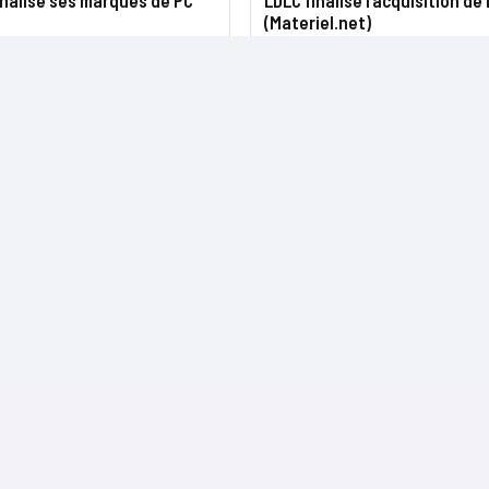
nnalise ses marques de PC
LDLC finalise l’acquisition de
(Materiel.net)
NOS SITES
CONTACTS
Nominations
InformatiqueNews.fr
Rédaction
Produits et solutions
Projets-Informatiques.fr
Publicité
Régions