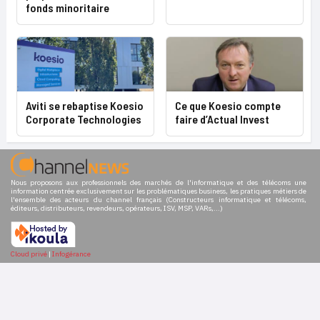
fonds minoritaire
Aviti se rebaptise Koesio
Ce que Koesio compte
Corporate Technologies
faire d’Actual Invest
Nous proposons aux professionnels des marchés de l'informatique et des télécoms une
information centrée exclusivement sur les problématiques business, les pratiques métiers de
l'ensemble des acteurs du channel français (Constructeurs informatique et télécoms,
éditeurs, distributeurs, revendeurs, opérateurs, ISV, MSP, VARs,...)
Cloud privé
|
Infogérance