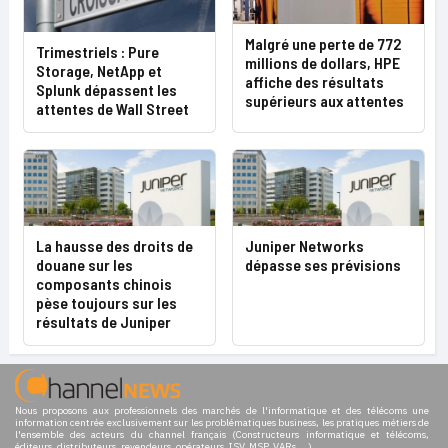
Malgré une perte de 772
Trimestriels : Pure
millions de dollars, HPE
Storage, NetApp et
affiche des résultats
Splunk dépassent les
supérieurs aux attentes
attentes de Wall Street
La hausse des droits de
Juniper Networks
douane sur les
dépasse ses prévisions
composants chinois
pèse toujours sur les
résultats de Juniper
Nous proposons aux professionnels des marchés de l'informatique et des télécoms une
information centrée exclusivement sur les problématiques business, les pratiques métiers de
l'ensemble des acteurs du channel français (Constructeurs informatique et télécoms,
éditeurs, distributeurs, revendeurs, opérateurs, ISV, MSP, VARs,...)