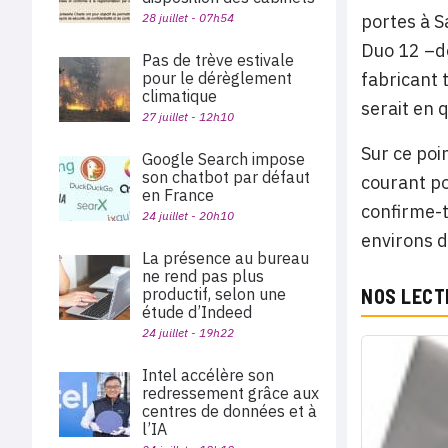
28 juillet - 07h54
portes à S
Duo 12 –dé
Pas de trève estivale
pour le dérèglement
fabricant 
climatique
serait en 
27 juillet - 12h10
Sur ce poi
Google Search impose
son chatbot par défaut
courant po
en France
confirme-t
24 juillet - 20h10
environs d
La présence au bureau
ne rend pas plus
productif, selon une
NOS LECT
étude d’Indeed
24 juillet - 19h22
Intel accélère son
redressement grâce aux
centres de données et à
l’IA