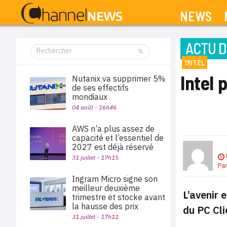
NEWS
ACTU D
INTEL
Intel 
Nutanix va supprimer 5%
de ses effectifs
mondiaux
04 août - 16h46
AWS n’a plus assez de
capacité et l’essentiel de
2027 est déjà réservé
31 juillet - 17h15
Pa
Ingram Micro signe son
meilleur deuxième
L’avenir 
trimestre et stocke avant
la hausse des prix
du PC Cli
31 juillet - 17h11