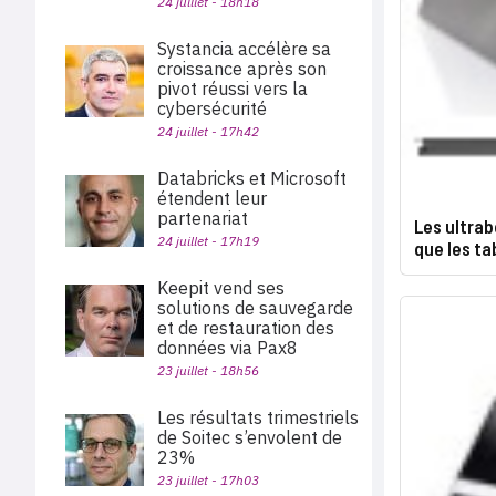
24 juillet - 18h18
Systancia accélère sa
croissance après son
pivot réussi vers la
cybersécurité
24 juillet - 17h42
Databricks et Microsoft
étendent leur
partenariat
Les ultra
24 juillet - 17h19
que les ta
Keepit vend ses
solutions de sauvegarde
et de restauration des
données via Pax8
23 juillet - 18h56
Les résultats trimestriels
de Soitec s’envolent de
23%
23 juillet - 17h03