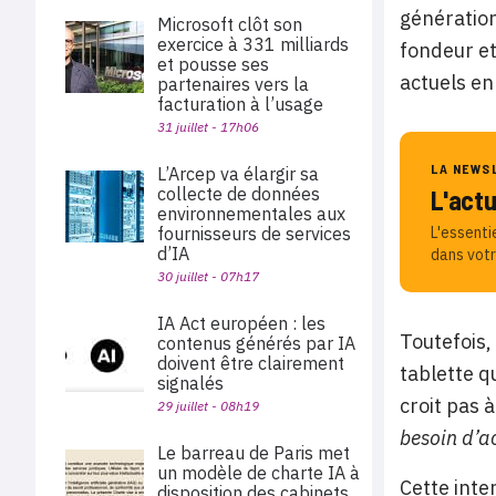
génération
Microsoft clôt son
exercice à 331 milliards
fondeur et
et pousse ses
actuels en
partenaires vers la
facturation à l’usage
31 juillet - 17h06
LA NEWS
L’Arcep va élargir sa
collecte de données
L'act
environnementales aux
fournisseurs de services
L'essenti
d’IA
dans votr
30 juillet - 07h17
IA Act européen : les
Toutefois,
contenus générés par IA
doivent être clairement
tablette q
signalés
croit pas 
29 juillet - 08h19
besoin d’ac
Le barreau de Paris met
un modèle de charte IA à
Cette inte
disposition des cabinets