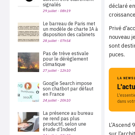
signalés
déclaré en
29 juillet - 08h19
croissanc
Le barreau de Paris met
Privé d’ac
un modèle de charte IA à
disposition des cabinets
nouveau je
28 juillet - 07h54
sont desti
Pas de trève estivale
puces.
pour le dérèglement
climatique
27 juillet - 12h10
LA NEWS
Google Search impose
L'act
son chatbot par défaut
en France
L'essenti
24 juillet - 20h10
dans votr
La présence au bureau
ne rend pas plus
productif, selon une
L’Ascend 9
étude d’Indeed
sur l’arch