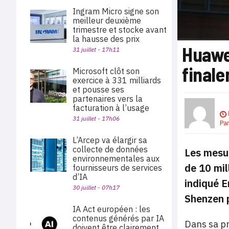
Ingram Micro signe son
meilleur deuxième
trimestre et stocke avant
la hausse des prix
Huawe
31 juillet - 17h11
final
Microsoft clôt son
exercice à 331 milliards
et pousse ses
partenaires vers la
facturation à l’usage
31 juillet - 17h06
Pa
L’Arcep va élargir sa
collecte de données
Les mesur
environnementales aux
de 10 mil
fournisseurs de services
d’IA
indiqué E
30 juillet - 07h17
Shenzen p
IA Act européen : les
contenus générés par IA
Dans sa pr
doivent être clairement