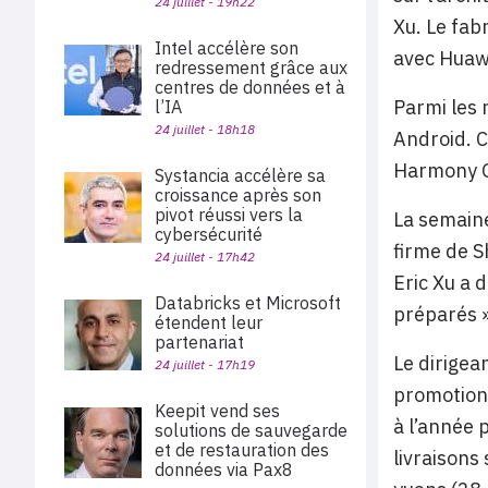
24 juillet - 19h22
Xu. Le fab
Intel accélère son
avec Huawe
redressement grâce aux
centres de données et à
Parmi les 
l’IA
24 juillet - 18h18
Android. C
Harmony 
Systancia accélère sa
croissance après son
pivot réussi vers la
La semaine
cybersécurité
firme de S
24 juillet - 17h42
Eric Xu a 
Databricks et Microsoft
préparés »
étendent leur
partenariat
Le dirigea
24 juillet - 17h19
promotions
Keepit vend ses
à l’année 
solutions de sauvegarde
et de restauration des
livraisons
données via Pax8