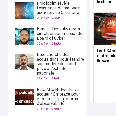
le channel
Proofpoint révèle
l’existence du malware-
as-a-service Cruciferra
22 juillet - 18h45
Benoist Desanlis devient
directeur commercial de
Board of Cyber
22 juillet - 18h20
Les USA v
Blue cherche des
restreindr
acquisitions pour étendre
Huawei
son modèle de cloud
privé à l’échelle
nationale
22 juillet - 12h51
Palo Alto Networks va
acquérir Embrace pour
étendre sa plateforme
d’observabilité
22 juillet - 11h40