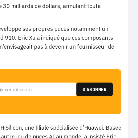
e 30 milliards de dollars, annulant toute
 développé ses propres puces notamment un
end 910. Eric Xu a indiqué que ces composants
n’envisageait pas à devenir un fournisseur de
Silicon, une filiale spécialisée d’Huawei. Basée
 autre jeu de puces AI au monde, a insisté Eric